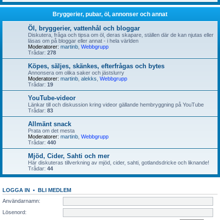
Bryggerier, pubar, öl, annonser och annat
Öl, bryggerier, vattenhål och bloggar
Diskutera, fråga och tipsa om öl, deras skapare, ställen där de kan njutas eller
läsas om på bloggar eller annat - i hela världen
Moderatorer:
martinb
,
Webbgrupp
Trådar:
278
Köpes, säljes, skänkes, efterfrågas och bytes
Annonsera om olika saker och jästslurry
Moderatorer:
martinb
,
alekks
,
Webbgrupp
Trådar:
19
YouTube-videor
Länkar till och diskussion kring videor gällande hembryggning på YouTube
Trådar:
83
Allmänt snack
Prata om det mesta
Moderatorer:
martinb
,
Webbgrupp
Trådar:
440
Mjöd, Cider, Sahti och mer
Här diskuteras tillverkning av mjöd, cider, sahti, gotlandsdricke och liknande!
Trådar:
44
LOGGA IN
•
BLI MEDLEM
Användarnamn:
Lösenord: