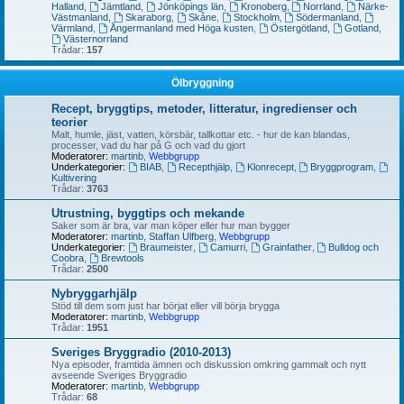
Halland
,
Jämtland
,
Jönköpings län
,
Kronoberg
,
Norrland
,
Närke-
Västmanland
,
Skaraborg
,
Skåne
,
Stockholm
,
Södermanland
,
Värmland
,
Ångermanland med Höga kusten
,
Östergötland
,
Gotland
,
Västernorrland
Trådar:
157
Ölbryggning
Recept, bryggtips, metoder, litteratur, ingredienser och
teorier
Malt, humle, jäst, vatten, körsbär, tallkottar etc. - hur de kan blandas,
processer, vad du har på G och vad du gjort
Moderatorer:
martinb
,
Webbgrupp
Underkategorier:
BIAB
,
Recepthjälp
,
Klonrecept
,
Bryggprogram
,
Kultivering
Trådar:
3763
Utrustning, byggtips och mekande
Saker som är bra, var man köper eller hur man bygger
Moderatorer:
martinb
,
Staffan Ulfberg
,
Webbgrupp
Underkategorier:
Braumeister
,
Camurri
,
Grainfather
,
Bulldog och
Coobra
,
Brewtools
Trådar:
2500
Nybryggarhjälp
Stöd till dem som just har börjat eller vill börja brygga
Moderatorer:
martinb
,
Webbgrupp
Trådar:
1951
Sveriges Bryggradio (2010-2013)
Nya episoder, framtida ämnen och diskussion omkring gammalt och nytt
avseende Sveriges Bryggradio
Moderatorer:
martinb
,
Webbgrupp
Trådar:
68