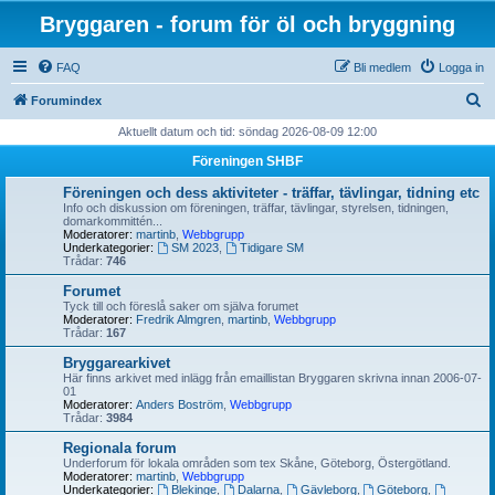
Bryggaren - forum för öl och bryggning
FAQ
Bli medlem
Logga in
S
Forumindex
ö
Aktuellt datum och tid: söndag 2026-08-09 12:00
k
Föreningen SHBF
Föreningen och dess aktiviteter - träffar, tävlingar, tidning etc
Info och diskussion om föreningen, träffar, tävlingar, styrelsen, tidningen,
domarkommittén...
Moderatorer:
martinb
,
Webbgrupp
Underkategorier:
SM 2023
,
Tidigare SM
Trådar:
746
Forumet
Tyck till och föreslå saker om själva forumet
Moderatorer:
Fredrik Almgren
,
martinb
,
Webbgrupp
Trådar:
167
Bryggarearkivet
Här finns arkivet med inlägg från emaillistan Bryggaren skrivna innan 2006-07-
01
Moderatorer:
Anders Boström
,
Webbgrupp
Trådar:
3984
Regionala forum
Underforum för lokala områden som tex Skåne, Göteborg, Östergötland.
Moderatorer:
martinb
,
Webbgrupp
Underkategorier:
Blekinge
,
Dalarna
,
Gävleborg
,
Göteborg
,