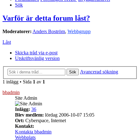
Sök
Varför är detta forum låst?
Moderatorer:
Anders Boström
,
Webbgrupp
Låst
Skicka tråd via e-post
Utskriftsvänlig version
Avancerad sökning
Sök
1 inlägg • Sida
1
av
1
bbadmin
Site Admin
Inlägg:
36
Blev medlem:
lördag 2006-10-07 15:05
Ort:
Cyberspace, Internet
Kontakt:
Kontakta bbadmin
Webbplats