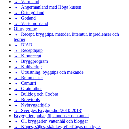
↳ Värmland
↳ Ångermanland med Höga kusten
↳ Östergötland
↳ Gotland
↳ Västernorrland
Ölbryggning
↳ Recept, bryggtips, metoder, litteratur, ingredienser och
teorier
↳ BIAB
↳ Recepthjälp
↳ Klonrecept
↳ Bryggprogram
↳ Kultivering
↳ Utrustning, byggtips och mekande
↳ Braumeister
↳ Camurri
↳ Grainfather
↳ Bulldog och Coobra
↳ Brewtools
↳ Nybryggarhjälp
↳ Sveriges Bryggradio (2010-2013)
Bryggerier, pubar, öl, annonser och annat
↳ Öl, bryggerier, vattenhål och bloggar
↳ Köpes, säljes, skänkes, efterfrågas och bytes