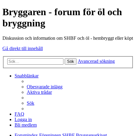
Bryggaren - forum för öl och
bryggning
Diskussion och information om SHBF och öl - hembryggt eller köpt
Gå direkt till innehåll
Avancerad sökning
Sök
Snabblänkar
Obesvarade inlägg
Aktiva trådar
Sök
FAQ
Logga in
Bli medlem
Forumindex
Föreningen SHBF
Bryggarearkivet