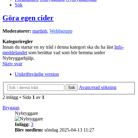
Sök
Göra egen cider
Moderatorer:
martinb
,
Webbgrupp
Kategoriregler
Innan du startar en ny tråd i denna kategori ska du ha läst
Info-
meddelandet
som berättar vad som hör hemma under
Nybryggarhjälp.
Skriv svar
Utskriftsvänlig version
Avancerad sökning
Sök
2 inlägg • Sida
1
av
1
Bryggan
Nybryggare
Inlägg:
3
Blev medlem:
söndag 2025-04-13 11:27