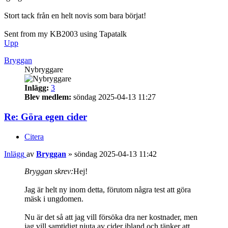
Stort tack från en helt novis som bara börjat!
Sent from my KB2003 using Tapatalk
Upp
Bryggan
Nybryggare
Inlägg:
3
Blev medlem:
söndag 2025-04-13 11:27
Re: Göra egen cider
Citera
Inlägg
av
Bryggan
»
söndag 2025-04-13 11:42
Bryggan skrev:
Hej!
Jag är helt ny inom detta, förutom några test att göra
mäsk i ungdomen.
Nu är det så att jag vill försöka dra ner kostnader, men
jag vill samtidigt njuta av cider ibland och tänker att