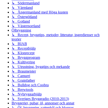
↳ Södermanland
↳ Värmland
↳ Ångermanland med Höga kusten
↳ Östergötland
↳ Gotland
↳ Västernorrland
Ölbryggning
↳ Recept, bryggtips, metoder, litteratur, ingredienser och
teorier
↳ BIAB
↳ Recepthjälp
↳ Klonrecept
↳ Bryggprogram
↳ Kultivering
↳ Utrustning, byggtips och mekande
↳ Braumeister
↳ Camurri
↳ Grainfather
↳ Bulldog och Coobra
↳ Brewtools
↳ Nybryggarhjälp
↳ Sveriges Bryggradio (2010-2013)
Bryggerier, pubar, öl, annonser och annat
↳ Öl, bryggerier, vattenhål och bloggar