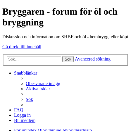
Bryggaren - forum för öl och
bryggning
Diskussion och information om SHBF och öl - hembryggt eller köpt
Gå direkt till innehåll
Avancerad sökning
Sök
Snabblänkar
Obesvarade inlägg
Aktiva trådar
Sök
FAQ
Logga in
Bli medlem
Forumindex
Ölbryggning
Nybryggarhjälp