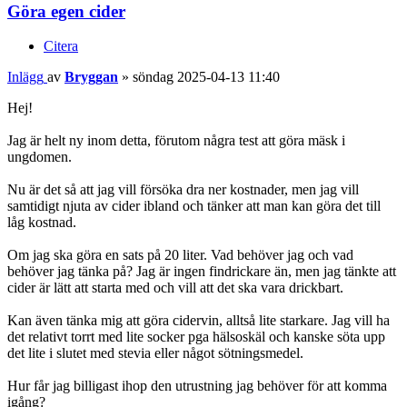
Göra egen cider
Citera
Inlägg
av
Bryggan
»
söndag 2025-04-13 11:40
Hej!
Jag är helt ny inom detta, förutom några test att göra mäsk i
ungdomen.
Nu är det så att jag vill försöka dra ner kostnader, men jag vill
samtidigt njuta av cider ibland och tänker att man kan göra det till
låg kostnad.
Om jag ska göra en sats på 20 liter. Vad behöver jag och vad
behöver jag tänka på? Jag är ingen findrickare än, men jag tänkte att
cider är lätt att starta med och vill att det ska vara drickbart.
Kan även tänka mig att göra cidervin, alltså lite starkare. Jag vill ha
det relativt torrt med lite socker pga hälsoskäl och kanske söta upp
det lite i slutet med stevia eller något sötningsmedel.
Hur får jag billigast ihop den utrustning jag behöver för att komma
igång?