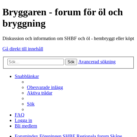
Bryggaren - forum för öl och
bryggning
Diskussion och information om SHBF och öl - hembryggt eller köpt
Gå direkt till innehåll
Avancerad sökning
Sök
Snabblänkar
Obesvarade inlägg
Aktiva trådar
Sök
FAQ
Logga in
Bli medlem
Forumindex
Föreningen SHBF
Regionala forum
Skåne