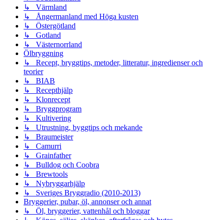
↳ Värmland
↳ Ångermanland med Höga kusten
↳ Östergötland
↳ Gotland
↳ Västernorrland
Ölbryggning
↳ Recept, bryggtips, metoder, litteratur, ingredienser och
teorier
↳ BIAB
↳ Recepthjälp
↳ Klonrecept
↳ Bryggprogram
↳ Kultivering
↳ Utrustning, byggtips och mekande
↳ Braumeister
↳ Camurri
↳ Grainfather
↳ Bulldog och Coobra
↳ Brewtools
↳ Nybryggarhjälp
↳ Sveriges Bryggradio (2010-2013)
Bryggerier, pubar, öl, annonser och annat
↳ Öl, bryggerier, vattenhål och bloggar