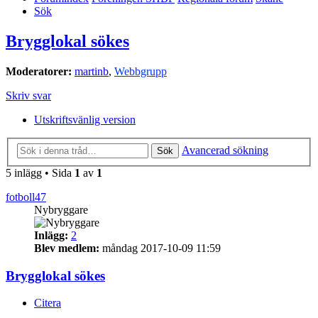
Sök
Brygglokal sökes
Moderatorer:
martinb
,
Webbgrupp
Skriv svar
Utskriftsvänlig version
Avancerad sökning
Sök
5 inlägg • Sida
1
av
1
fotboll47
Nybryggare
Inlägg:
2
Blev medlem:
måndag 2017-10-09 11:59
Brygglokal sökes
Citera