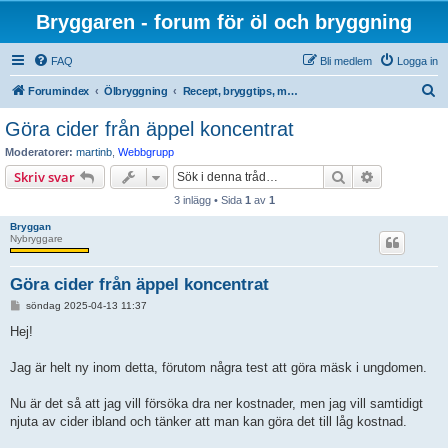
Bryggaren - forum för öl och bryggning
FAQ
Bli medlem
Logga in
S
Forumindex
Ölbryggning
Recept, bryggtips, metoder, litteratur, ingredienser och teorier
ö
Göra cider från äppel koncentrat
k
Moderatorer:
martinb
,
Webbgrupp
Sök
Avancerad 
Skriv svar
3 inlägg • Sida
1
av
1
Bryggan
Nybryggare
Göra cider från äppel koncentrat
I
söndag 2025-04-13 11:37
n
l
Hej!
ä
g
g
Jag är helt ny inom detta, förutom några test att göra mäsk i ungdomen.
Nu är det så att jag vill försöka dra ner kostnader, men jag vill samtidigt
njuta av cider ibland och tänker att man kan göra det till låg kostnad.