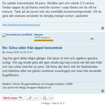
Du späder koncentratet till juice, tillsätter jäst och väntar 2-3 veckor.
Sedan tappar du på flaska med lite socker i varje flaska om du vill ha
kolsyra. Tänk på att juicen inte ska innehålla konserveringsmedel. Vill du
göra det starkare använder du lämplig mängd socker i jäskärlet.
http://fabrikorekstedt.blogspot.se/
Morgan
RIMS-byggare
Re: Göra cider från äppel koncentrat
I
tisdag 2025-12-30 11:07
n
l
Jag har gjort detta några gånger. Det jäser ut torrt och upplevs ganska
ä
syrligt. Om jag skulle göra det igen skulle jag nog svavla när det jäst klart
g
g
och sen sötat med lite ny juice. Då finns det dock risk för flaskbomber
(vid infektion eller om jästen överlever svavlingen) om man inte använder
bygelflaskor.
Medlem i Ekens Bryggerisällskap och bryggkursledare i SHBF
Läs gärna min blogg: bruggarn.blogspot.se
Skriv svar
3 inlägg • Sida
1
av
1