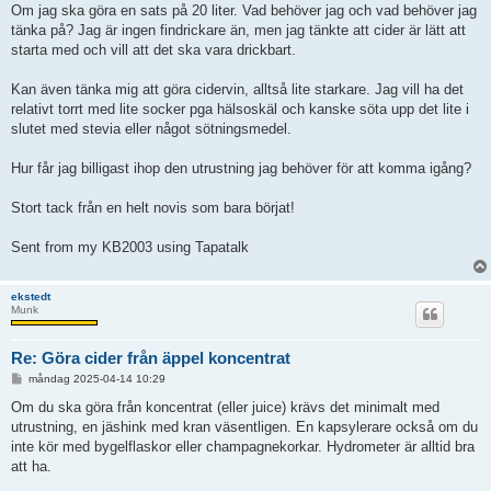
Om jag ska göra en sats på 20 liter. Vad behöver jag och vad behöver jag
tänka på? Jag är ingen findrickare än, men jag tänkte att cider är lätt att
starta med och vill att det ska vara drickbart.
Kan även tänka mig att göra cidervin, alltså lite starkare. Jag vill ha det
relativt torrt med lite socker pga hälsoskäl och kanske söta upp det lite i
slutet med stevia eller något sötningsmedel.
Hur får jag billigast ihop den utrustning jag behöver för att komma igång?
Stort tack från en helt novis som bara börjat!
Sent from my KB2003 using Tapatalk
ekstedt
Munk
Re: Göra cider från äppel koncentrat
I
måndag 2025-04-14 10:29
n
l
Om du ska göra från koncentrat (eller juice) krävs det minimalt med
ä
utrustning, en jäshink med kran väsentligen. En kapsylerare också om du
g
g
inte kör med bygelflaskor eller champagnekorkar. Hydrometer är alltid bra
att ha.