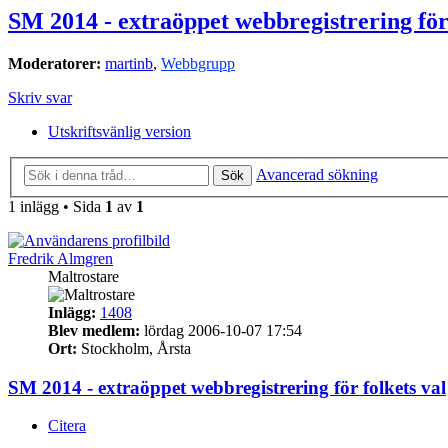
SM 2014 - extraöppet webbregistrering för 
Moderatorer:
martinb
,
Webbgrupp
Skriv svar
Utskriftsvänlig version
Avancerad sökning
Sök
1 inlägg • Sida
1
av
1
Fredrik Almgren
Maltrostare
Inlägg:
1408
Blev medlem:
lördag 2006-10-07 17:54
Ort:
Stockholm, Årsta
SM 2014 - extraöppet webbregistrering för folkets val
Citera