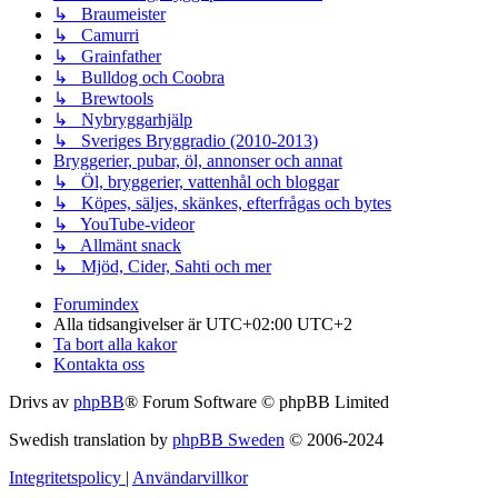
↳ Braumeister
↳ Camurri
↳ Grainfather
↳ Bulldog och Coobra
↳ Brewtools
↳ Nybryggarhjälp
↳ Sveriges Bryggradio (2010-2013)
Bryggerier, pubar, öl, annonser och annat
↳ Öl, bryggerier, vattenhål och bloggar
↳ Köpes, säljes, skänkes, efterfrågas och bytes
↳ YouTube-videor
↳ Allmänt snack
↳ Mjöd, Cider, Sahti och mer
Forumindex
Alla tidsangivelser är UTC+02:00 UTC+2
Ta bort alla kakor
Kontakta oss
Drivs av
phpBB
® Forum Software © phpBB Limited
Swedish translation by
phpBB Sweden
© 2006-2024
Integritetspolicy
|
Användarvillkor