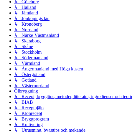
↳ Göteborg
↳ Halland
↳ Jämtland
↳ Jönköpings län
↳ Kronoberg
↳ Norrland
↳ Närke-Västmanland
↳ Skaraborg
↳ Skåne
↳ Stockholm
↳ Södermanland
↳ Värmland
↳ Ångermanland med Höga kusten
↳ Östergötland
↳ Gotland
↳ Västernorrland
Ölbryggning
↳ Recept, bryggtips, metoder, litteratur, ingredienser och teori
↳ BIAB
↳ Recepthjälp
↳ Klonrecept
↳ Bryggprogram
↳ Kultivering
↳ Utrustning, byggtips och mekande