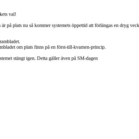
kets val!
en är på plats nu så kommer systemets öppettid att förlängas en dryg veck
grambladet.
adet om plats finns på en först-till-kvarnen-princip.
ystemet stängt igen. Detta gäller även på SM-dagen