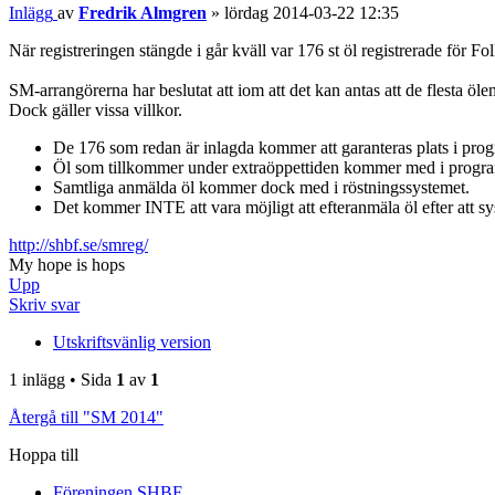
Inlägg
av
Fredrik Almgren
»
lördag 2014-03-22 12:35
När registreringen stängde i går kväll var 176 st öl registrerade för Fol
SM-arrangörerna har beslutat att iom att det kan antas att de flesta öl
Dock gäller vissa villkor.
De 176 som redan är inlagda kommer att garanteras plats i pro
Öl som tillkommer under extraöppettiden kommer med i programbl
Samtliga anmälda öl kommer dock med i röstningssystemet.
Det kommer INTE att vara möjligt att efteranmäla öl efter att s
http://shbf.se/smreg/
My hope is hops
Upp
Skriv svar
Utskriftsvänlig version
1 inlägg • Sida
1
av
1
Återgå till "SM 2014"
Hoppa till
Föreningen SHBF