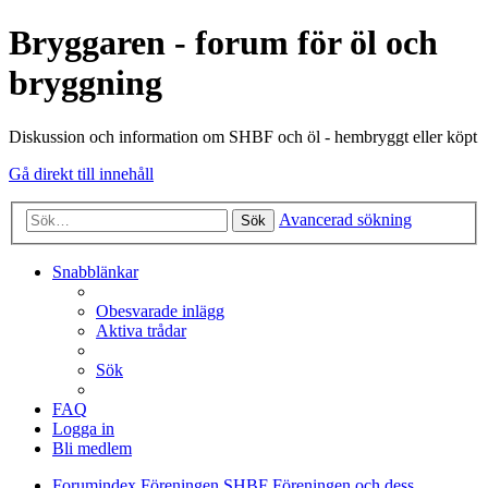
Bryggaren - forum för öl och
bryggning
Diskussion och information om SHBF och öl - hembryggt eller köpt
Gå direkt till innehåll
Avancerad sökning
Sök
Snabblänkar
Obesvarade inlägg
Aktiva trådar
Sök
FAQ
Logga in
Bli medlem
Forumindex
Föreningen SHBF
Föreningen och dess