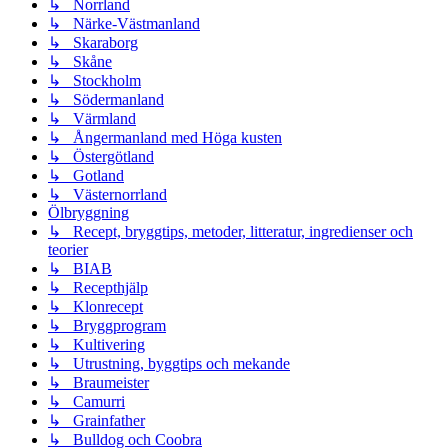
↳ Norrland
↳ Närke-Västmanland
↳ Skaraborg
↳ Skåne
↳ Stockholm
↳ Södermanland
↳ Värmland
↳ Ångermanland med Höga kusten
↳ Östergötland
↳ Gotland
↳ Västernorrland
Ölbryggning
↳ Recept, bryggtips, metoder, litteratur, ingredienser och
teorier
↳ BIAB
↳ Recepthjälp
↳ Klonrecept
↳ Bryggprogram
↳ Kultivering
↳ Utrustning, byggtips och mekande
↳ Braumeister
↳ Camurri
↳ Grainfather
↳ Bulldog och Coobra