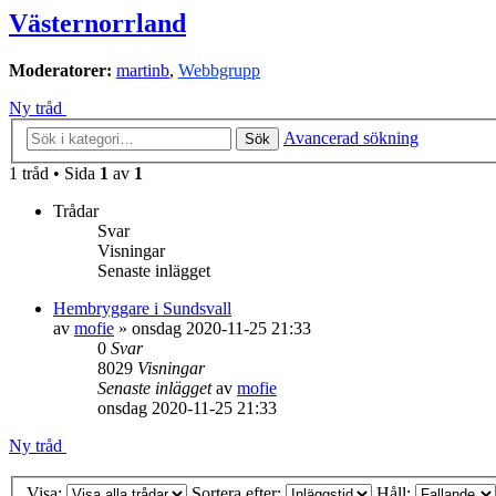
Västernorrland
Moderatorer:
martinb
,
Webbgrupp
Ny tråd
Avancerad sökning
Sök
1 tråd • Sida
1
av
1
Trådar
Svar
Visningar
Senaste inlägget
Hembryggare i Sundsvall
av
mofie
»
onsdag 2020-11-25 21:33
0
Svar
8029
Visningar
Senaste inlägget
av
mofie
onsdag 2020-11-25 21:33
Ny tråd
Visa:
Sortera efter:
Håll: