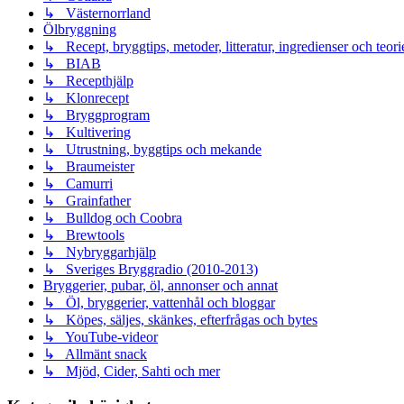
↳ Västernorrland
Ölbryggning
↳ Recept, bryggtips, metoder, litteratur, ingredienser och teori
↳ BIAB
↳ Recepthjälp
↳ Klonrecept
↳ Bryggprogram
↳ Kultivering
↳ Utrustning, byggtips och mekande
↳ Braumeister
↳ Camurri
↳ Grainfather
↳ Bulldog och Coobra
↳ Brewtools
↳ Nybryggarhjälp
↳ Sveriges Bryggradio (2010-2013)
Bryggerier, pubar, öl, annonser och annat
↳ Öl, bryggerier, vattenhål och bloggar
↳ Köpes, säljes, skänkes, efterfrågas och bytes
↳ YouTube-videor
↳ Allmänt snack
↳ Mjöd, Cider, Sahti och mer