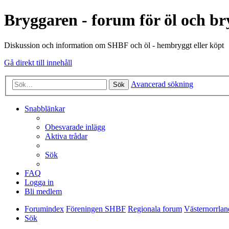
Bryggaren - forum för öl och b
Diskussion och information om SHBF och öl - hembryggt eller köpt
Gå direkt till innehåll
Avancerad sökning
Sök
Snabblänkar
Obesvarade inlägg
Aktiva trådar
Sök
FAQ
Logga in
Bli medlem
Forumindex
Föreningen SHBF
Regionala forum
Västernorrlan
Sök