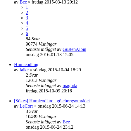
av
Bee
»
fredag 2015-03-13 20:12
1
2
3
4
5
6
84
Svar
90774
Visningar
Senaste inlägget
av
GustenAlbin
onsdag 2016-01-13 15:05
Humleodling
av
falke
»
söndag 2015-10-04 18:29
2
Svar
12013
Visningar
Senaste inlägget
av
magnda
fredag 2015-10-09 20:16
[Sökes] Humleodlare i göteborgsområdet
av
LeCorr
»
onsdag 2015-06-24 14:13
3
Svar
10439
Visningar
Senaste inlägget
av
Bee
onsdag 2015-06-24 23:12