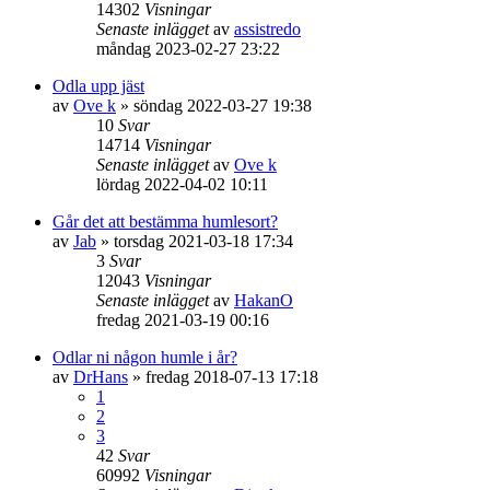
14302
Visningar
Senaste inlägget
av
assistredo
måndag 2023-02-27 23:22
Odla upp jäst
av
Ove k
»
söndag 2022-03-27 19:38
10
Svar
14714
Visningar
Senaste inlägget
av
Ove k
lördag 2022-04-02 10:11
Går det att bestämma humlesort?
av
Jab
»
torsdag 2021-03-18 17:34
3
Svar
12043
Visningar
Senaste inlägget
av
HakanO
fredag 2021-03-19 00:16
Odlar ni någon humle i år?
av
DrHans
»
fredag 2018-07-13 17:18
1
2
3
42
Svar
60992
Visningar