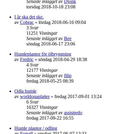
Senaste inlägget
av
Djonk
torsdag 2018-10-18 23:08
I år ska det ske.
av
Cobrac
»
lördag 2018-06-16 09:04
3
Svar
11251
Visningar
Senaste inlägget
av
Bee
söndag 2018-06-17 23:06
Humleplantor för ölbryggning
av
Fredric
»
söndag 2018-04-29 18:38
4
Svar
12177
Visningar
Senaste inlägget
av
filip
fredag 2018-05-25 08:39
Odla humle
av
worldonaplatter
»
fredag 2017-09-01 13:24
6
Svar
16327
Visningar
Senaste inlägget
av
assistredo
fredag 2017-09-22 16:55
Humle plantor / odling
av
Forsell
»
onsdag 2017-06-07 12:33