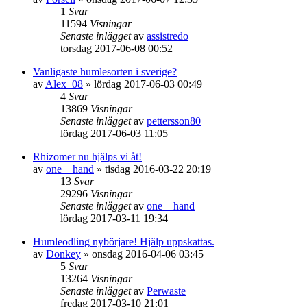
1
Svar
11594
Visningar
Senaste inlägget
av
assistredo
torsdag 2017-06-08 00:52
Vanligaste humlesorten i sverige?
av
Alex_08
»
lördag 2017-06-03 00:49
4
Svar
13869
Visningar
Senaste inlägget
av
pettersson80
lördag 2017-06-03 11:05
Rhizomer nu hjälps vi åt!
av
one__hand
»
tisdag 2016-03-22 20:19
13
Svar
29296
Visningar
Senaste inlägget
av
one__hand
lördag 2017-03-11 19:34
Humleodling nybörjare! Hjälp uppskattas.
av
Donkey
»
onsdag 2016-04-06 03:45
5
Svar
13264
Visningar
Senaste inlägget
av
Perwaste
fredag 2017-03-10 21:01