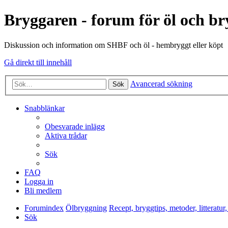
Bryggaren - forum för öl och b
Diskussion och information om SHBF och öl - hembryggt eller köpt
Gå direkt till innehåll
Avancerad sökning
Sök
Snabblänkar
Obesvarade inlägg
Aktiva trådar
Sök
FAQ
Logga in
Bli medlem
Forumindex
Ölbryggning
Recept, bryggtips, metoder, litteratur,
Sök