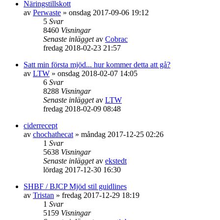
Näringstillskott
av
Perwaste
»
onsdag 2017-09-06 19:12
5
Svar
8460
Visningar
Senaste inlägget
av
Cobrac
fredag 2018-02-23 21:57
Satt min första mjöd... hur kommer detta att gå?
av
LTW
»
onsdag 2018-02-07 14:05
6
Svar
8288
Visningar
Senaste inlägget
av
LTW
fredag 2018-02-09 08:48
ciderrecept
av
chochathecat
»
måndag 2017-12-25 02:26
1
Svar
5638
Visningar
Senaste inlägget
av
ekstedt
lördag 2017-12-30 16:30
SHBF / BJCP Mjöd stil guidlines
av
Tristan
»
fredag 2017-12-29 18:19
1
Svar
5159
Visningar