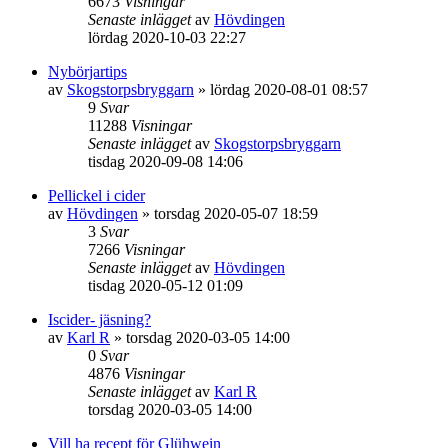
6673
Visningar
Senaste inlägget
av
Hövdingen
lördag 2020-10-03 22:27
Nybörjartips
av
Skogstorpsbryggarn
»
lördag 2020-08-01 08:57
9
Svar
11288
Visningar
Senaste inlägget
av
Skogstorpsbryggarn
tisdag 2020-09-08 14:06
Pellickel i cider
av
Hövdingen
»
torsdag 2020-05-07 18:59
3
Svar
7266
Visningar
Senaste inlägget
av
Hövdingen
tisdag 2020-05-12 01:09
Iscider- jäsning?
av
Karl R
»
torsdag 2020-03-05 14:00
0
Svar
4876
Visningar
Senaste inlägget
av
Karl R
torsdag 2020-03-05 14:00
Vill ha recept för Glühwein