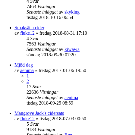
4
Svar
7463
Visningar
Senaste inlägget
av
skyking
tisdag 2018-10-16 06:54
Smaksätta cider
av
fluke12
»
fredag 2018-08-31 17:10
4
Svar
7563
Visningar
Senaste inlägget
av
kiwawa
söndag 2018-09-30 07:20
Mjöd dag
av
aenima
»
fredag 2017-01-06 19:50
1
2
17
Svar
22636
Visningar
Senaste inlägget
av
aenima
tisdag 2018-09-25 08:59
Mangrove Jack's cidersats
av
fluke12
»
tisdag 2018-07-03 00:50
5
Svar
9183
Visningar
Senaste inlägget
av
Bee