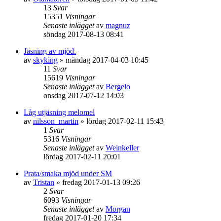
13
Svar
15351
Visningar
Senaste inlägget
av
magnuz
söndag 2017-08-13 08:41
Jäsning av mjöd.
av
skyking
»
måndag 2017-04-03 10:45
11
Svar
15619
Visningar
Senaste inlägget
av
Bergelo
onsdag 2017-07-12 14:03
Låg utjäsning melomel
av
nilsson_martin
»
lördag 2017-02-11 15:43
1
Svar
5316
Visningar
Senaste inlägget
av
Weinkeller
lördag 2017-02-11 20:01
Prata/smaka mjöd under SM
av
Tristan
»
fredag 2017-01-13 09:26
2
Svar
6093
Visningar
Senaste inlägget
av
Morgan
fredag 2017-01-20 17:34