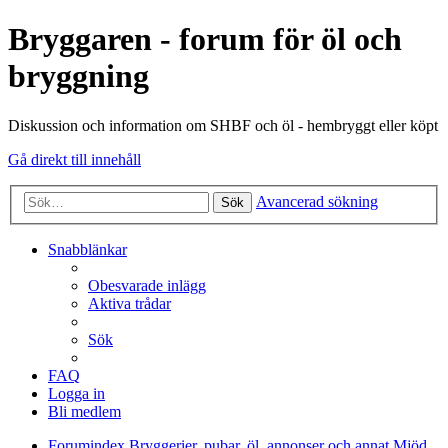
Bryggaren - forum för öl och
bryggning
Diskussion och information om SHBF och öl - hembryggt eller köpt
Gå direkt till innehåll
Avancerad sökning
Sök
Snabblänkar
Obesvarade inlägg
Aktiva trådar
Sök
FAQ
Logga in
Bli medlem
Forumindex
Bryggerier, pubar, öl, annonser och annat
Mjöd,