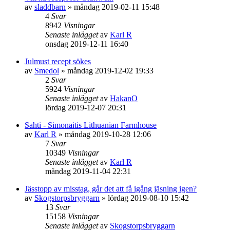
av
sladdbarn
»
måndag 2019-02-11 15:48
4
Svar
8942
Visningar
Senaste inlägget
av
Karl R
onsdag 2019-12-11 16:40
Julmust recept sökes
av
Smedol
»
måndag 2019-12-02 19:33
2
Svar
5924
Visningar
Senaste inlägget
av
HakanO
lördag 2019-12-07 20:31
Sahti - Simonaitis Lithuanian Farmhouse
av
Karl R
»
måndag 2019-10-28 12:06
7
Svar
10349
Visningar
Senaste inlägget
av
Karl R
måndag 2019-11-04 22:31
Jässtopp av misstag, går det att få igång jäsning igen?
av
Skogstorpsbryggarn
»
lördag 2019-08-10 15:42
13
Svar
15158
Visningar
Senaste inlägget
av
Skogstorpsbryggarn