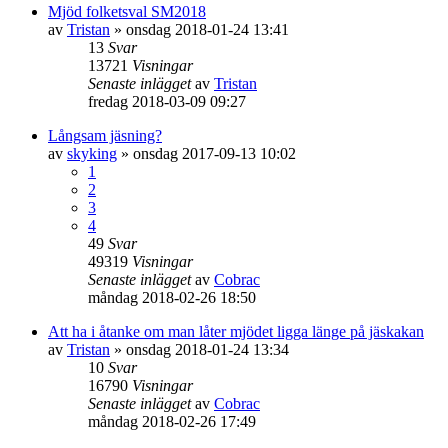
Mjöd folketsval SM2018
av
Tristan
»
onsdag 2018-01-24 13:41
13
Svar
13721
Visningar
Senaste inlägget
av
Tristan
fredag 2018-03-09 09:27
Långsam jäsning?
av
skyking
»
onsdag 2017-09-13 10:02
1
2
3
4
49
Svar
49319
Visningar
Senaste inlägget
av
Cobrac
måndag 2018-02-26 18:50
Att ha i åtanke om man låter mjödet ligga länge på jäskakan
av
Tristan
»
onsdag 2018-01-24 13:34
10
Svar
16790
Visningar
Senaste inlägget
av
Cobrac
måndag 2018-02-26 17:49