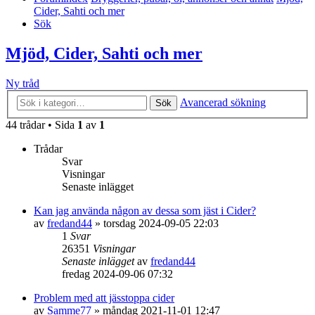
Cider, Sahti och mer
Sök
Mjöd, Cider, Sahti och mer
Ny tråd
Avancerad sökning
Sök
44 trådar • Sida
1
av
1
Trådar
Svar
Visningar
Senaste inlägget
Kan jag använda någon av dessa som jäst i Cider?
av
fredand44
»
torsdag 2024-09-05 22:03
1
Svar
26351
Visningar
Senaste inlägget
av
fredand44
fredag 2024-09-06 07:32
Problem med att jässtoppa cider
av
Samme77
»
måndag 2021-11-01 12:47