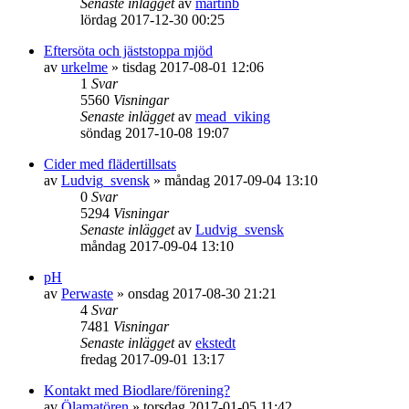
Senaste inlägget
av
martinb
lördag 2017-12-30 00:25
Eftersöta och jäststoppa mjöd
av
urkelme
»
tisdag 2017-08-01 12:06
1
Svar
5560
Visningar
Senaste inlägget
av
mead_viking
söndag 2017-10-08 19:07
Cider med flädertillsats
av
Ludvig_svensk
»
måndag 2017-09-04 13:10
0
Svar
5294
Visningar
Senaste inlägget
av
Ludvig_svensk
måndag 2017-09-04 13:10
pH
av
Perwaste
»
onsdag 2017-08-30 21:21
4
Svar
7481
Visningar
Senaste inlägget
av
ekstedt
fredag 2017-09-01 13:17
Kontakt med Biodlare/förening?
av
Ölamatören
»
torsdag 2017-01-05 11:42