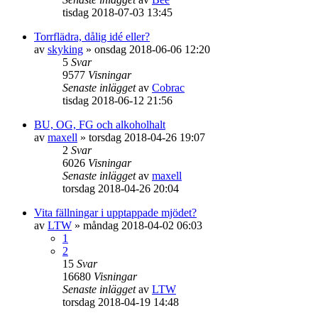
tisdag 2018-07-03 13:45
Torrflädra, dålig idé eller?
av
skyking
»
onsdag 2018-06-06 12:20
5
Svar
9577
Visningar
Senaste inlägget
av
Cobrac
tisdag 2018-06-12 21:56
BU, OG, FG och alkoholhalt
av
maxell
»
torsdag 2018-04-26 19:07
2
Svar
6026
Visningar
Senaste inlägget
av
maxell
torsdag 2018-04-26 20:04
Vita fällningar i upptappade mjödet?
av
LTW
»
måndag 2018-04-02 06:03
1
2
15
Svar
16680
Visningar
Senaste inlägget
av
LTW
torsdag 2018-04-19 14:48