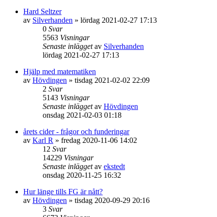
Hard Seltzer
av
Silverhanden
»
lördag 2021-02-27 17:13
0
Svar
5563
Visningar
Senaste inlägget
av
Silverhanden
lördag 2021-02-27 17:13
Hjälp med matematiken
av
Hövdingen
»
tisdag 2021-02-02 22:09
2
Svar
5143
Visningar
Senaste inlägget
av
Hövdingen
onsdag 2021-02-03 01:18
årets cider - frågor och funderingar
av
Karl R
»
fredag 2020-11-06 14:02
12
Svar
14229
Visningar
Senaste inlägget
av
ekstedt
onsdag 2020-11-25 16:32
Hur länge tills FG är nått?
av
Hövdingen
»
tisdag 2020-09-29 20:16
3
Svar