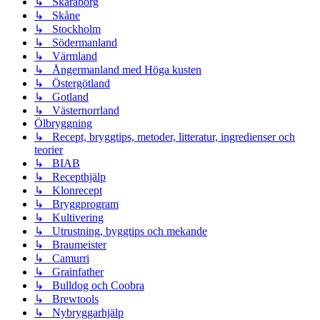
↳ Skaraborg
↳ Skåne
↳ Stockholm
↳ Södermanland
↳ Värmland
↳ Ångermanland med Höga kusten
↳ Östergötland
↳ Gotland
↳ Västernorrland
Ölbryggning
↳ Recept, bryggtips, metoder, litteratur, ingredienser och
teorier
↳ BIAB
↳ Recepthjälp
↳ Klonrecept
↳ Bryggprogram
↳ Kultivering
↳ Utrustning, byggtips och mekande
↳ Braumeister
↳ Camurri
↳ Grainfather
↳ Bulldog och Coobra
↳ Brewtools
↳ Nybryggarhjälp