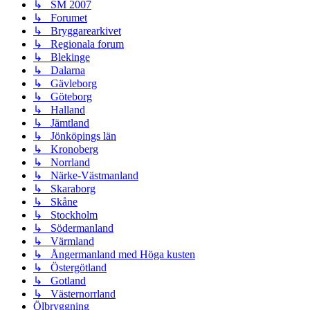
↳ SM 2007
↳ Forumet
↳ Bryggarearkivet
↳ Regionala forum
↳ Blekinge
↳ Dalarna
↳ Gävleborg
↳ Göteborg
↳ Halland
↳ Jämtland
↳ Jönköpings län
↳ Kronoberg
↳ Norrland
↳ Närke-Västmanland
↳ Skaraborg
↳ Skåne
↳ Stockholm
↳ Södermanland
↳ Värmland
↳ Ångermanland med Höga kusten
↳ Östergötland
↳ Gotland
↳ Västernorrland
Ölbryggning