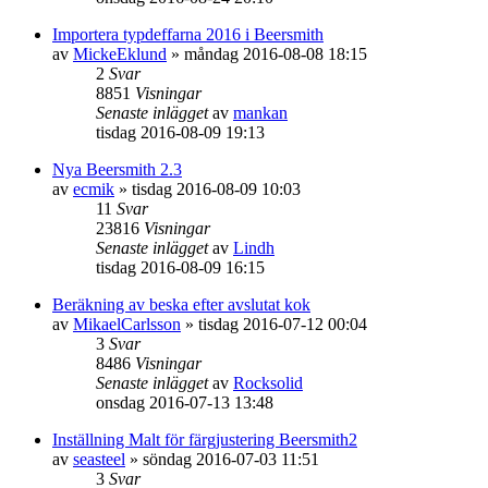
Importera typdeffarna 2016 i Beersmith
av
MickeEklund
»
måndag 2016-08-08 18:15
2
Svar
8851
Visningar
Senaste inlägget
av
mankan
tisdag 2016-08-09 19:13
Nya Beersmith 2.3
av
ecmik
»
tisdag 2016-08-09 10:03
11
Svar
23816
Visningar
Senaste inlägget
av
Lindh
tisdag 2016-08-09 16:15
Beräkning av beska efter avslutat kok
av
MikaelCarlsson
»
tisdag 2016-07-12 00:04
3
Svar
8486
Visningar
Senaste inlägget
av
Rocksolid
onsdag 2016-07-13 13:48
Inställning Malt för färgjustering Beersmith2
av
seasteel
»
söndag 2016-07-03 11:51
3
Svar