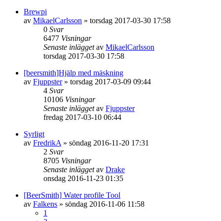
Brewpi
av
MikaelCarlsson
»
torsdag 2017-03-30 17:58
0
Svar
6477
Visningar
Senaste inlägget
av
MikaelCarlsson
torsdag 2017-03-30 17:58
[beersmith]Hjälp med mäskning
av
Fjuppster
»
torsdag 2017-03-09 09:44
4
Svar
10106
Visningar
Senaste inlägget
av
Fjuppster
fredag 2017-03-10 06:44
Syrligt
av
FredrikA
»
söndag 2016-11-20 17:31
2
Svar
8705
Visningar
Senaste inlägget
av
Drake
onsdag 2016-11-23 01:35
[BeerSmith] Water profile Tool
av
Falkens
»
söndag 2016-11-06 11:58
1