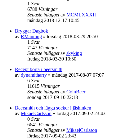
1
Svar
6788
Visningar
Senaste inlägget
av
MCMLXXXII
måndag 2018-12-17 10:45
Bryggar Dagbok
av
RManning
»
torsdag 2018-03-29 20:50
1
Svar
7147
Visningar
Senaste inlägget
av
skyking
fredag 2018-03-30 10:50
Recept borta i beersmith
av
dynamitharry
»
måndag 2017-08-07 07:07
6
Svar
11615
Visningar
Senaste inlägget
av
CoinBeer
söndag 2017-09-10 22:18
Beersmith och lägga socker i jäshinken
av
MikaelCarlsson
»
lördag 2017-09-02 23:43
0
Svar
6641
Visningar
Senaste inlägget
av
MikaelCarlsson
lördag 2017-09-02 23:43