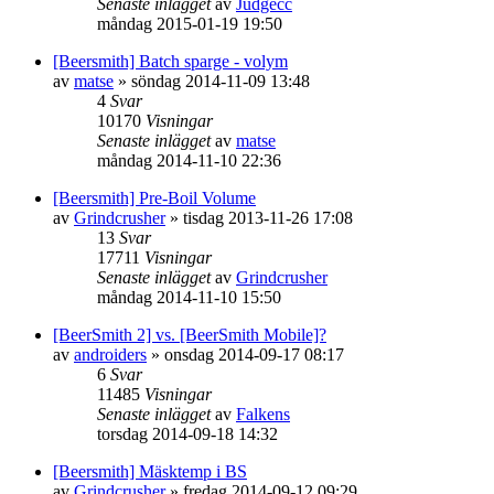
Senaste inlägget
av
Judgecc
måndag 2015-01-19 19:50
[Beersmith] Batch sparge - volym
av
matse
»
söndag 2014-11-09 13:48
4
Svar
10170
Visningar
Senaste inlägget
av
matse
måndag 2014-11-10 22:36
[Beersmith] Pre-Boil Volume
av
Grindcrusher
»
tisdag 2013-11-26 17:08
13
Svar
17711
Visningar
Senaste inlägget
av
Grindcrusher
måndag 2014-11-10 15:50
[BeerSmith 2] vs. [BeerSmith Mobile]?
av
androiders
»
onsdag 2014-09-17 08:17
6
Svar
11485
Visningar
Senaste inlägget
av
Falkens
torsdag 2014-09-18 14:32
[Beersmith] Mäsktemp i BS
av
Grindcrusher
»
fredag 2014-09-12 09:29