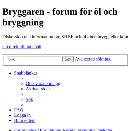
Bryggaren - forum för öl och
bryggning
Diskussion och information om SHBF och öl - hembryggt eller köpt
Gå direkt till innehåll
Avancerad sökning
Sök
Snabblänkar
Obesvarade inlägg
Aktiva trådar
Sök
FAQ
Logga in
Bli medlem
Forumindex
Ölbryggning
Recept, bryggtips, metoder,