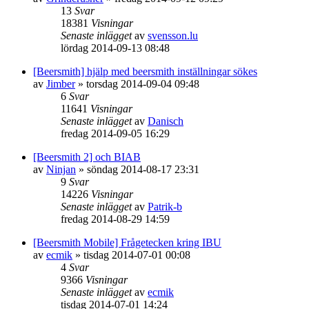
13
Svar
18381
Visningar
Senaste inlägget
av
svensson.lu
lördag 2014-09-13 08:48
[Beersmith] hjälp med beersmith inställningar sökes
av
Jimber
»
torsdag 2014-09-04 09:48
6
Svar
11641
Visningar
Senaste inlägget
av
Danisch
fredag 2014-09-05 16:29
[Beersmith 2] och BIAB
av
Ninjan
»
söndag 2014-08-17 23:31
9
Svar
14226
Visningar
Senaste inlägget
av
Patrik-b
fredag 2014-08-29 14:59
[Beersmith Mobile] Frågetecken kring IBU
av
ecmik
»
tisdag 2014-07-01 00:08
4
Svar
9366
Visningar
Senaste inlägget
av
ecmik
tisdag 2014-07-01 14:24