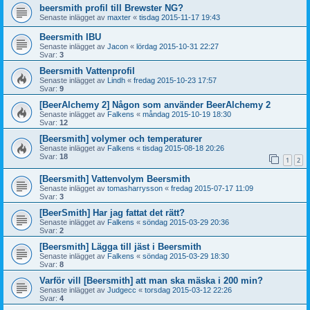
beersmith profil till Brewster NG?
Senaste inlägget av
maxter
«
tisdag 2015-11-17 19:43
Beersmith IBU
Senaste inlägget av
Jacon
«
lördag 2015-10-31 22:27
Svar:
3
Beersmith Vattenprofil
Senaste inlägget av
Lindh
«
fredag 2015-10-23 17:57
Svar:
9
[BeerAlchemy 2] Någon som använder BeerAlchemy 2
Senaste inlägget av
Falkens
«
måndag 2015-10-19 18:30
Svar:
12
[Beersmith] volymer och temperaturer
Senaste inlägget av
Falkens
«
tisdag 2015-08-18 20:26
Svar:
18
1
2
[Beersmith] Vattenvolym Beersmith
Senaste inlägget av
tomasharrysson
«
fredag 2015-07-17 11:09
Svar:
3
[BeerSmith] Har jag fattat det rätt?
Senaste inlägget av
Falkens
«
söndag 2015-03-29 20:36
Svar:
2
[Beersmith] Lägga till jäst i Beersmith
Senaste inlägget av
Falkens
«
söndag 2015-03-29 18:30
Svar:
8
Varför vill [Beersmith] att man ska mäska i 200 min?
Senaste inlägget av
Judgecc
«
torsdag 2015-03-12 22:26
Svar:
4