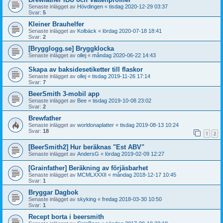
Senaste inlägget av
Hövdingen
«
tisdag 2020-12-29 03:37
Svar:
5
Kleiner Brauhelfer
Senaste inlägget av
Kolbäck
«
lördag 2020-07-18 18:41
Svar:
2
[Brygglogg.se] Bryggklocka
Senaste inlägget av
ollej
«
måndag 2020-06-22 14:43
Skapa av baksidesetiketter till flaskor
Senaste inlägget av
ollej
«
tisdag 2019-11-26 17:14
Svar:
7
BeerSmith 3-mobil app
Senaste inlägget av
Bee
«
tisdag 2019-10-08 23:02
Svar:
2
Brewfather
Senaste inlägget av
worldonaplatter
«
tisdag 2019-08-13 10:24
Svar:
18
1
2
[BeerSmith2] Hur beräknas "Est ABV"
Senaste inlägget av
AndersG
«
lördag 2019-02-09 12:27
[Grainfather] Beräkning av förjäsbarhet
Senaste inlägget av
MCMLXXXII
«
måndag 2018-12-17 10:45
Svar:
1
Bryggar Dagbok
Senaste inlägget av
skyking
«
fredag 2018-03-30 10:50
Svar:
1
Recept borta i beersmith