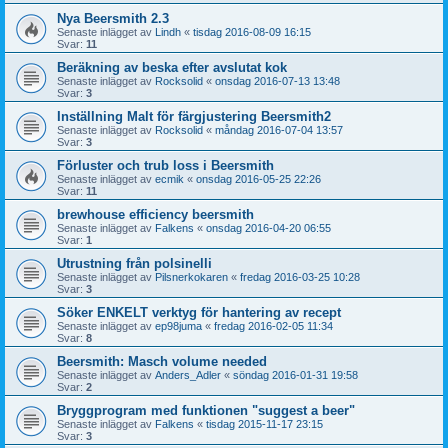
Nya Beersmith 2.3
Senaste inlägget av
Lindh
«
tisdag 2016-08-09 16:15
Svar:
11
Beräkning av beska efter avslutat kok
Senaste inlägget av
Rocksolid
«
onsdag 2016-07-13 13:48
Svar:
3
Inställning Malt för färgjustering Beersmith2
Senaste inlägget av
Rocksolid
«
måndag 2016-07-04 13:57
Svar:
3
Förluster och trub loss i Beersmith
Senaste inlägget av
ecmik
«
onsdag 2016-05-25 22:26
Svar:
11
brewhouse efficiency beersmith
Senaste inlägget av
Falkens
«
onsdag 2016-04-20 06:55
Svar:
1
Utrustning från polsinelli
Senaste inlägget av
Pilsnerkokaren
«
fredag 2016-03-25 10:28
Svar:
3
Söker ENKELT verktyg för hantering av recept
Senaste inlägget av
ep98juma
«
fredag 2016-02-05 11:34
Svar:
8
Beersmith: Masch volume needed
Senaste inlägget av
Anders_Adler
«
söndag 2016-01-31 19:58
Svar:
2
Bryggprogram med funktionen "suggest a beer"
Senaste inlägget av
Falkens
«
tisdag 2015-11-17 23:15
Svar:
3