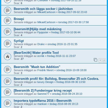
Senaste inlägget av
CoinBeer
«
söndag 2017-09-10 22:18
Svar:
6
Beersmith och lägga socker i jäshinken
Senaste inlägget av
MikaelCarlsson
«
lördag 2017-09-02 23:43
Brewpi
Senaste inlägget av
MikaelCarlsson
«
torsdag 2017-03-30 17:58
[beersmith]Hjälp med mäskning
Senaste inlägget av
Fjuppster
«
fredag 2017-03-10 06:44
Svar:
4
Syrligt
Senaste inlägget av
Drake
«
onsdag 2016-11-23 01:35
Svar:
2
[BeerSmith] Water profile Tool
Senaste inlägget av
ecmik
«
fredag 2016-11-11 23:07
Svar:
27
1
2
Beersmith "Mash tun Addition"
Senaste inlägget av
Fredrik Nivert
«
söndag 2016-10-09 18:00
Svar:
3
Beersmith profil för: Bulldog, Brewcrafter 25 och Coobra.
Senaste inlägget av
luxury Design
«
fredag 2016-09-30 13:50
Svar:
2
[Beersmith 2] Funderingar kring recept
Senaste inlägget av
Samme77
«
onsdag 2016-08-24 20:10
Importera typdeffarna 2016 i Beersmith
Senaste inlägget av
mankan
«
tisdag 2016-08-09 19:13
Svar:
2