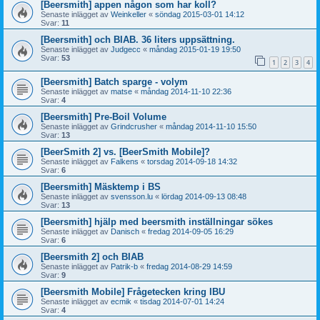
[Beersmith] appen någon som har koll?
Senaste inlägget av
Weinkeller
«
söndag 2015-03-01 14:12
Svar:
11
[Beersmith] och BIAB. 36 liters uppsättning.
Senaste inlägget av
Judgecc
«
måndag 2015-01-19 19:50
Svar:
53
1
2
3
4
[Beersmith] Batch sparge - volym
Senaste inlägget av
matse
«
måndag 2014-11-10 22:36
Svar:
4
[Beersmith] Pre-Boil Volume
Senaste inlägget av
Grindcrusher
«
måndag 2014-11-10 15:50
Svar:
13
[BeerSmith 2] vs. [BeerSmith Mobile]?
Senaste inlägget av
Falkens
«
torsdag 2014-09-18 14:32
Svar:
6
[Beersmith] Mäsktemp i BS
Senaste inlägget av
svensson.lu
«
lördag 2014-09-13 08:48
Svar:
13
[Beersmith] hjälp med beersmith inställningar sökes
Senaste inlägget av
Danisch
«
fredag 2014-09-05 16:29
Svar:
6
[Beersmith 2] och BIAB
Senaste inlägget av
Patrik-b
«
fredag 2014-08-29 14:59
Svar:
9
[Beersmith Mobile] Frågetecken kring IBU
Senaste inlägget av
ecmik
«
tisdag 2014-07-01 14:24
Svar:
4