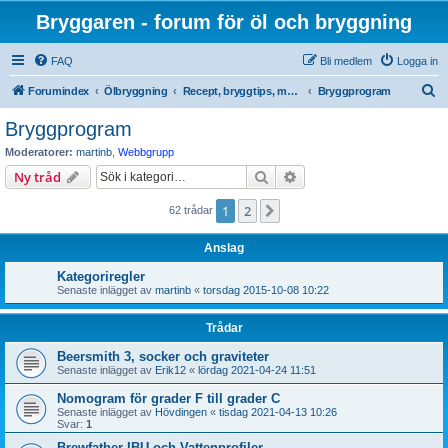
Bryggaren - forum för öl och bryggning
FAQ
Bli medlem
Logga in
S
Forumindex
Ölbryggning
Recept, bryggtips, metoder, litteratur, ingredienser och teorier
Bryggprogram
ö
Bryggprogram
k
Moderatorer:
martinb
,
Webbgrupp
Sök
Avancerad sökning
Ny tråd
1
2
Nästa
62 trådar
Anslag
Kategoriregler
Senaste inlägget av
martinb
«
torsdag 2015-10-08 10:22
Trådar
Beersmith 3, socker och graviteter
Senaste inlägget av
Erik12
«
lördag 2021-04-24 11:51
Nomogram för grader F till grader C
Senaste inlägget av
Hövdingen
«
tisdag 2021-04-13 10:26
Svar:
1
Brewfather IBU och Vattenprofiler