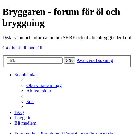
Bryggaren - forum för öl och
bryggning
Diskussion och information om SHBF och öl - hembryggt eller köpt
Gå direkt till innehåll
Avancerad sökning
Sök
Snabblänkar
Obesvarade inlägg
Aktiva trådar
Sök
FAQ
Logga in
Bli medlem
Forumindex
Ölbryggning
Recept, bryggtips, metoder,