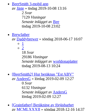
BeerSmith 3-mobil app
av
Jäste
»
tisdag 2019-10-08 13:16
2
Svar
7129
Visningar
Senaste inlägget
av
Bee
tisdag 2019-10-08 23:02
Brewfather
av
Daddybrewer
»
söndag 2018-06-17 16:07
1
2
18
Svar
29186
Visningar
Senaste inlägget
av
worldonaplatter
tisdag 2019-08-13 10:24
[BeerSmith2] Hur beräknas "Est ABV"
av
AndersG
»
lördag 2019-02-09 12:27
0
Svar
6132
Visningar
Senaste inlägget
av
AndersG
lördag 2019-02-09 12:27
[Grainfather] Beräkning av förjäsbarhet
av
MCMLXXXII
»
söndag 2018-12-16 14:37