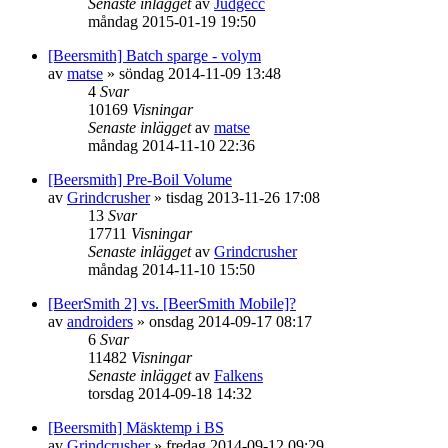
Senaste inlägget
av
Judgecc
måndag 2015-01-19 19:50
[Beersmith] Batch sparge - volym
av
matse
»
söndag 2014-11-09 13:48
4
Svar
10169
Visningar
Senaste inlägget
av
matse
måndag 2014-11-10 22:36
[Beersmith] Pre-Boil Volume
av
Grindcrusher
»
tisdag 2013-11-26 17:08
13
Svar
17711
Visningar
Senaste inlägget
av
Grindcrusher
måndag 2014-11-10 15:50
[BeerSmith 2] vs. [BeerSmith Mobile]?
av
androiders
»
onsdag 2014-09-17 08:17
6
Svar
11482
Visningar
Senaste inlägget
av
Falkens
torsdag 2014-09-18 14:32
[Beersmith] Mäsktemp i BS
av
Grindcrusher
»
fredag 2014-09-12 09:29