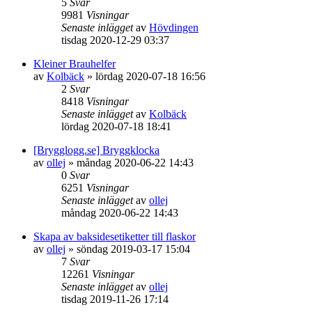
5
Svar
9981
Visningar
Senaste inlägget
av
Hövdingen
tisdag 2020-12-29 03:37
Kleiner Brauhelfer
av
Kolbäck
»
lördag 2020-07-18 16:56
2
Svar
8418
Visningar
Senaste inlägget
av
Kolbäck
lördag 2020-07-18 18:41
[Brygglogg.se] Bryggklocka
av
ollej
»
måndag 2020-06-22 14:43
0
Svar
6251
Visningar
Senaste inlägget
av
ollej
måndag 2020-06-22 14:43
Skapa av baksidesetiketter till flaskor
av
ollej
»
söndag 2019-03-17 15:04
7
Svar
12261
Visningar
Senaste inlägget
av
ollej
tisdag 2019-11-26 17:14