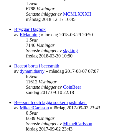
1
Svar
6788
Visningar
Senaste inlägget
av
MCMLXXXII
måndag 2018-12-17 10:45
Bryggar Dagbok
av
RManning
»
torsdag 2018-03-29 20:50
1
Svar
7146
Visningar
Senaste inlägget
av
skyking
fredag 2018-03-30 10:50
Recept borta i beersmith
av
dynamitharry
»
måndag 2017-08-07 07:07
6
Svar
11612
Visningar
Senaste inlägget
av
CoinBeer
söndag 2017-09-10 22:18
Beersmith och lägga socker i jäshinken
av
MikaelCarlsson
»
lördag 2017-09-02 23:43
0
Svar
6639
Visningar
Senaste inlägget
av
MikaelCarlsson
lördag 2017-09-02 23:43