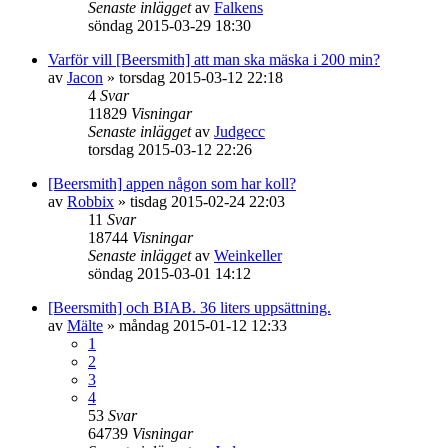
Senaste inlägget
av
Falkens
söndag 2015-03-29 18:30
Varför vill [Beersmith] att man ska mäska i 200 min?
av
Jacon
»
torsdag 2015-03-12 22:18
4
Svar
11829
Visningar
Senaste inlägget
av
Judgecc
torsdag 2015-03-12 22:26
[Beersmith] appen någon som har koll?
av
Robbix
»
tisdag 2015-02-24 22:03
11
Svar
18744
Visningar
Senaste inlägget
av
Weinkeller
söndag 2015-03-01 14:12
[Beersmith] och BIAB. 36 liters uppsättning.
av
Mälte
»
måndag 2015-01-12 12:33
1
2
3
4
53
Svar
64739
Visningar