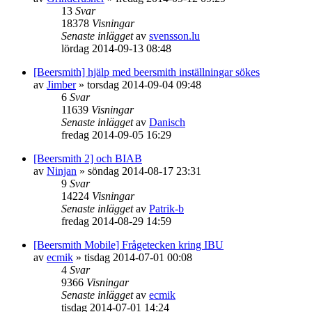
13
Svar
18378
Visningar
Senaste inlägget
av
svensson.lu
lördag 2014-09-13 08:48
[Beersmith] hjälp med beersmith inställningar sökes
av
Jimber
»
torsdag 2014-09-04 09:48
6
Svar
11639
Visningar
Senaste inlägget
av
Danisch
fredag 2014-09-05 16:29
[Beersmith 2] och BIAB
av
Ninjan
»
söndag 2014-08-17 23:31
9
Svar
14224
Visningar
Senaste inlägget
av
Patrik-b
fredag 2014-08-29 14:59
[Beersmith Mobile] Frågetecken kring IBU
av
ecmik
»
tisdag 2014-07-01 00:08
4
Svar
9366
Visningar
Senaste inlägget
av
ecmik
tisdag 2014-07-01 14:24