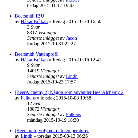
tisdag 2015-11-17 19:43
Beersmith IBU
av
HåkanBråkan
»
fredag 2015-10-30 16:50
3
Svar
8317
Visningar
Senaste inlägget
av
Jacon
lördag 2015-10-31 22:27
Beersmith Vattenprofil
av
HåkanBråkan
»
fredag 2015-10-16 12:41
9
Svar
14019
Visningar
Senaste inlägget
av
Lindh
fredag 2015-10-23 17:57
[BeerAlchemy 2] Någon som använder BeerAlchemy 2
av
Falkens
»
torsdag 2015-10-08 10:58
12
Svar
18872
Visningar
Senaste inlägget
av
Falkens
måndag 2015-10-19 18:30
[Beersmith] volymer och temperaturer
av
Lindh
»
torsdag 2015-08-13 06:26