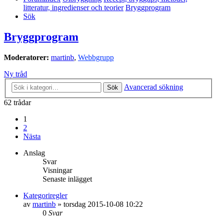
litteratur, ingredienser och teorier
Bryggprogram
Sök
Bryggprogram
Moderatorer:
martinb
,
Webbgrupp
Ny tråd
Avancerad sökning
Sök
62 trådar
1
2
Nästa
Anslag
Svar
Visningar
Senaste inlägget
Kategoriregler
av
martinb
»
torsdag 2015-10-08 10:22
0
Svar