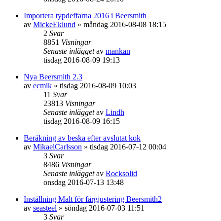
Importera typdeffarna 2016 i Beersmith
av
MickeEklund
»
måndag 2016-08-08 18:15
2
Svar
8851
Visningar
Senaste inlägget
av
mankan
tisdag 2016-08-09 19:13
Nya Beersmith 2.3
av
ecmik
»
tisdag 2016-08-09 10:03
11
Svar
23813
Visningar
Senaste inlägget
av
Lindh
tisdag 2016-08-09 16:15
Beräkning av beska efter avslutat kok
av
MikaelCarlsson
»
tisdag 2016-07-12 00:04
3
Svar
8486
Visningar
Senaste inlägget
av
Rocksolid
onsdag 2016-07-13 13:48
Inställning Malt för färgjustering Beersmith2
av
seasteel
»
söndag 2016-07-03 11:51
3
Svar