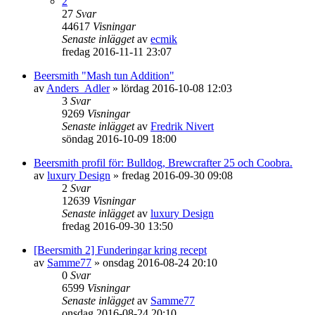
2
27
Svar
44617
Visningar
Senaste inlägget
av
ecmik
fredag 2016-11-11 23:07
Beersmith "Mash tun Addition"
av
Anders_Adler
»
lördag 2016-10-08 12:03
3
Svar
9269
Visningar
Senaste inlägget
av
Fredrik Nivert
söndag 2016-10-09 18:00
Beersmith profil för: Bulldog, Brewcrafter 25 och Coobra.
av
luxury Design
»
fredag 2016-09-30 09:08
2
Svar
12639
Visningar
Senaste inlägget
av
luxury Design
fredag 2016-09-30 13:50
[Beersmith 2] Funderingar kring recept
av
Samme77
»
onsdag 2016-08-24 20:10
0
Svar
6599
Visningar
Senaste inlägget
av
Samme77
onsdag 2016-08-24 20:10