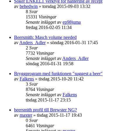
Söker ENKELT verktyg för hantering av recept
av
behedwin
»
torsdag 2015-09-03 13:32
8
Svar
15331
Visningar
Senaste inlägget
av
ep98juma
fredag 2016-02-05 11:34
Beersmith: Masch volume needed
av
Anders_Adler
»
söndag 2016-01-31 17:45
2
Svar
7732
Visningar
Senaste inlägget
av
Anders_Adler
söndag 2016-01-31 19:58
Bryggprogram med funktionen "suggest a beer"
av
Falkens
»
tisdag 2015-10-20 11:42
3
Svar
8764
Visningar
Senaste inlägget
av
Falkens
tisdag 2015-11-17 23:15
beersmith profil till Brewster NG?
av
maxter
»
tisdag 2015-11-17 19:43
0
Svar
6461
Visningar
Senaste inlägget
av
maxter