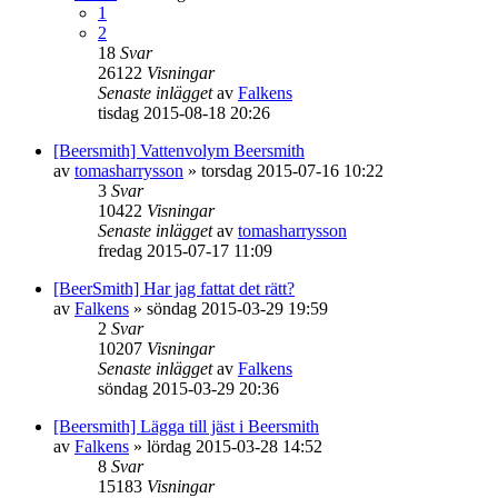
1
2
18
Svar
26122
Visningar
Senaste inlägget
av
Falkens
tisdag 2015-08-18 20:26
[Beersmith] Vattenvolym Beersmith
av
tomasharrysson
»
torsdag 2015-07-16 10:22
3
Svar
10422
Visningar
Senaste inlägget
av
tomasharrysson
fredag 2015-07-17 11:09
[BeerSmith] Har jag fattat det rätt?
av
Falkens
»
söndag 2015-03-29 19:59
2
Svar
10207
Visningar
Senaste inlägget
av
Falkens
söndag 2015-03-29 20:36
[Beersmith] Lägga till jäst i Beersmith
av
Falkens
»
lördag 2015-03-28 14:52
8
Svar
15183
Visningar