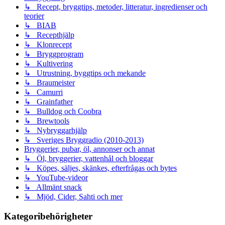
↳ Recept, bryggtips, metoder, litteratur, ingredienser och
teorier
↳ BIAB
↳ Recepthjälp
↳ Klonrecept
↳ Bryggprogram
↳ Kultivering
↳ Utrustning, byggtips och mekande
↳ Braumeister
↳ Camurri
↳ Grainfather
↳ Bulldog och Coobra
↳ Brewtools
↳ Nybryggarhjälp
↳ Sveriges Bryggradio (2010-2013)
Bryggerier, pubar, öl, annonser och annat
↳ Öl, bryggerier, vattenhål och bloggar
↳ Köpes, säljes, skänkes, efterfrågas och bytes
↳ YouTube-videor
↳ Allmänt snack
↳ Mjöd, Cider, Sahti och mer
Kategoribehörigheter