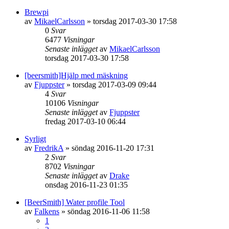
Brewpi
av
MikaelCarlsson
»
torsdag 2017-03-30 17:58
0
Svar
6477
Visningar
Senaste inlägget
av
MikaelCarlsson
torsdag 2017-03-30 17:58
[beersmith]Hjälp med mäskning
av
Fjuppster
»
torsdag 2017-03-09 09:44
4
Svar
10106
Visningar
Senaste inlägget
av
Fjuppster
fredag 2017-03-10 06:44
Syrligt
av
FredrikA
»
söndag 2016-11-20 17:31
2
Svar
8702
Visningar
Senaste inlägget
av
Drake
onsdag 2016-11-23 01:35
[BeerSmith] Water profile Tool
av
Falkens
»
söndag 2016-11-06 11:58
1