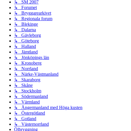
↳ SM 2007
↳ Forumet
↳ Bryggarearkivet
↳ Regionala forum
↳ Blekinge
↳ Dalarna
↳ Gävleborg
↳ Göteborg
↳ Halland
↳ Jämtland
↳ Jönköpings län
↳ Kronoberg
↳ Norrland
↳ Närke-Västmanland
↳ Skaraborg
↳ Skåne
↳ Stockholm
↳ Södermanland
↳ Värmland
↳ Ångermanland med Höga kusten
↳ Östergötland
↳ Gotland
↳ Västernorrland
Ölbryggning