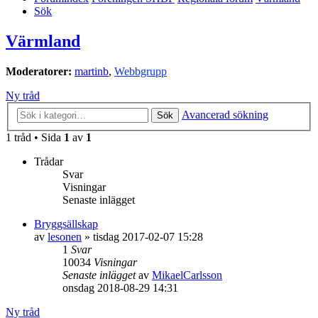
Sök
Värmland
Moderatorer:
martinb
,
Webbgrupp
Ny tråd
Avancerad sökning
Sök
1 tråd • Sida
1
av
1
Trådar
Svar
Visningar
Senaste inlägget
Bryggsällskap
av
lesonen
»
tisdag 2017-02-07 15:28
1
Svar
10034
Visningar
Senaste inlägget
av
MikaelCarlsson
onsdag 2018-08-29 14:31
Ny tråd