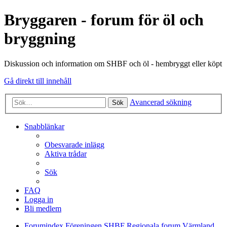
Bryggaren - forum för öl och
bryggning
Diskussion och information om SHBF och öl - hembryggt eller köpt
Gå direkt till innehåll
Avancerad sökning
Sök
Snabblänkar
Obesvarade inlägg
Aktiva trådar
Sök
FAQ
Logga in
Bli medlem
Forumindex
Föreningen SHBF
Regionala forum
Värmland