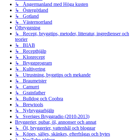
↳ Ångermanland med Höga kusten
↳ Östergötland
↳ Gotland
↳ Västernorrland
Ölbryggning
↳ Recept, bryggtips, metoder, litteratur, ingredienser och
teorier
↳ BIAB
↳ Recepthjälp
↳ Klonrecept
↳ Bryggprogram
↳ Kultivering
↳ Utrustning, byggtips och mekande
↳ Braumeister
↳ Camurri
↳ Grainfather
↳ Bulldog och Coobra
↳ Brewtools
↳ Nybryggarhjälp
↳ Sveriges Bryggradio (2010-2013)
Bryggerier, pubar, öl, annonser och annat
↳ Öl, bryggerier, vattenhål och bloggar
↳ Köpes, säljes, skänkes, efterfrågas och bytes
↳ YouTube-videor