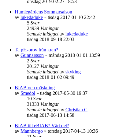
onsdag 2019-02-27 18:53
Humlegårdens Sommarsaison
av
lukedaduke
»
tisdag 2017-01-10 22:42
5
Svar
24939
Visningar
Senaste inlägget
av
lukedaduke
tisdag 2018-09-18 22:03
Ta pH-prov från kran?
av
Gunnarsson
»
måndag 2018-01-01 13:59
2
Svar
20127
Visningar
Senaste inlägget
av
skyking
tisdag 2018-01-02 09:49
BIAB och mäskning
av
Smedol
»
tisdag 2017-05-30 19:37
10
Svar
31333
Visningar
Senaste inlägget
av
Christian C
tisdag 2017-06-13 14:58
BIAB till eBIAB? Värt det?
av
Mannbergo
»
torsdag 2017-04-13 10:36
11
Svar