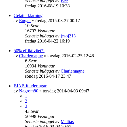
Senaste inlägget
av
Bee
fredag 2016-08-19 10:38
Gelatin klarning
av
Engan
»
fredag 2015-03-27 00:17
10
Svar
16797
Visningar
Senaste inlägget
av
jesoj213
fredag 2016-04-22 16:19
50% effiktivitet?!
av
Charlemagne
»
torsdag 2016-02-25 12:46
6
Svar
10934
Visningar
Senaste inlägget
av
Charlemagne
söndag 2016-04-17 23:47
BIAB funderingar
av
Nagrom80
»
torsdag 2014-04-03 09:47
1
2
3
43
Svar
56998
Visningar
Senaste inlägget
av
Mattias
torsdag 2016-03-03 20:52