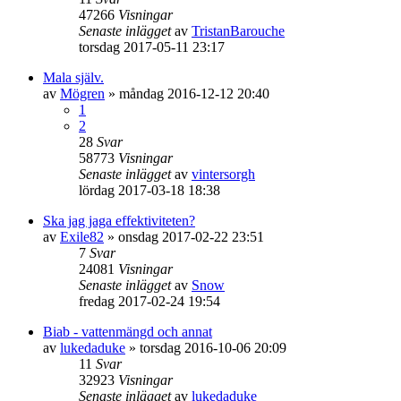
47266
Visningar
Senaste inlägget
av
TristanBarouche
torsdag 2017-05-11 23:17
Mala själv.
av
Mögren
»
måndag 2016-12-12 20:40
1
2
28
Svar
58773
Visningar
Senaste inlägget
av
vintersorgh
lördag 2017-03-18 18:38
Ska jag jaga effektiviteten?
av
Exile82
»
onsdag 2017-02-22 23:51
7
Svar
24081
Visningar
Senaste inlägget
av
Snow
fredag 2017-02-24 19:54
Biab - vattenmängd och annat
av
lukedaduke
»
torsdag 2016-10-06 20:09
11
Svar
32923
Visningar
Senaste inlägget
av
lukedaduke