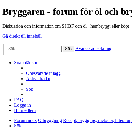
Bryggaren - forum för öl och b
Diskussion och information om SHBF och öl - hembryggt eller köpt
Gå direkt till innehåll
Avancerad sökning
Sök
Snabblänkar
Obesvarade inlägg
Aktiva trådar
Sök
FAQ
Logga in
Bli medlem
Forumindex
Ölbryggning
Recept, bryggtips, metoder, litteratur,
Sök