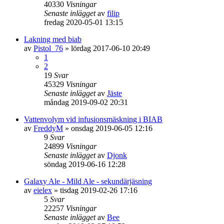
40330
Visningar
Senaste inlägget
av
filip
fredag 2020-05-01 13:15
Lakning med biab
av
Pistol_76
»
lördag 2017-06-10 20:49
1
2
19
Svar
45329
Visningar
Senaste inlägget
av
Jäste
måndag 2019-09-02 20:31
Vattenvolym vid infusionsmäskning i BIAB
av
FreddyM
»
onsdag 2019-06-05 12:16
9
Svar
24899
Visningar
Senaste inlägget
av
Djonk
söndag 2019-06-16 12:28
Galaxy Ale - Mild Ale - sekundärjäsning
av
eielex
»
tisdag 2019-02-26 17:16
5
Svar
22257
Visningar
Senaste inlägget
av
Bee