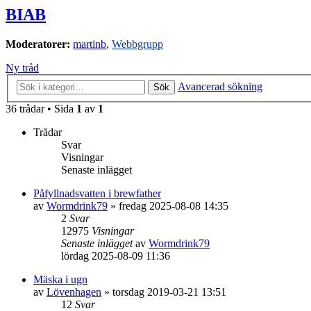
BIAB
Moderatorer:
martinb
,
Webbgrupp
Ny tråd
Avancerad sökning
Sök
36 trådar • Sida
1
av
1
Trådar
Svar
Visningar
Senaste inlägget
Påfyllnadsvatten i brewfather
av
Wormdrink79
»
fredag 2025-08-08 14:35
2
Svar
12975
Visningar
Senaste inlägget
av
Wormdrink79
lördag 2025-08-09 11:36
Mäska i ugn
av
Lövenhagen
»
torsdag 2019-03-21 13:51
12
Svar