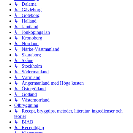
↳ Dalarna
↳ Gävleborg
↳ Göteborg
↳ Halland
↳ Jämtland
↳ Jönköpings län
↳ Kronoberg
↳ Norrland
↳ Närke-Västmanland
↳ Skaraborg
↳ Skåne
↳ Stockholm
↳ Södermanland
↳ Värmland
↳ Ångermanland med Höga kusten
↳ Östergötland
↳ Gotland
↳ Västernorrland
Ölbryggning
↳ Recept, bryggtips, metoder, litteratur, ingredienser och
teorier
↳ BIAB
↳ Recepthjälp