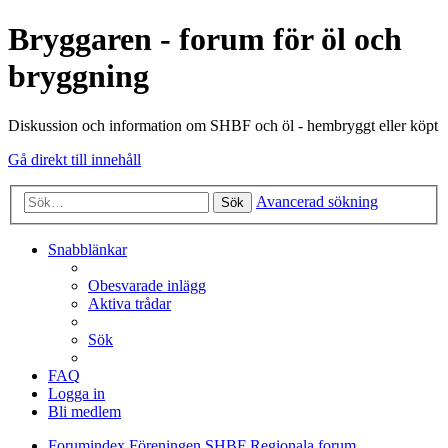
Bryggaren - forum för öl och
bryggning
Diskussion och information om SHBF och öl - hembryggt eller köpt
Gå direkt till innehåll
Avancerad sökning
Sök
Snabblänkar
Obesvarade inlägg
Aktiva trådar
Sök
FAQ
Logga in
Bli medlem
Forumindex
Föreningen SHBF
Regionala forum