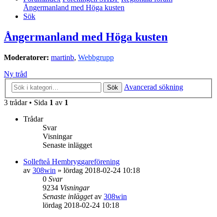
Ångermanland med Höga kusten
Sök
Ångermanland med Höga kusten
Moderatorer:
martinb
,
Webbgrupp
Ny tråd
Avancerad sökning
Sök
3 trådar • Sida
1
av
1
Trådar
Svar
Visningar
Senaste inlägget
Sollefteå Hembryggareförening
av
308win
»
lördag 2018-02-24 10:18
0
Svar
9234
Visningar
Senaste inlägget
av
308win
lördag 2018-02-24 10:18