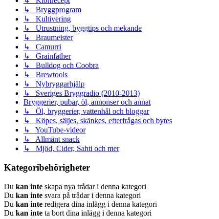
↳ Klonrecept
↳ Bryggprogram
↳ Kultivering
↳ Utrustning, byggtips och mekande
↳ Braumeister
↳ Camurri
↳ Grainfather
↳ Bulldog och Coobra
↳ Brewtools
↳ Nybryggarhjälp
↳ Sveriges Bryggradio (2010-2013)
Bryggerier, pubar, öl, annonser och annat
↳ Öl, bryggerier, vattenhål och bloggar
↳ Köpes, säljes, skänkes, efterfrågas och bytes
↳ YouTube-videor
↳ Allmänt snack
↳ Mjöd, Cider, Sahti och mer
Kategoribehörigheter
Du
kan inte
skapa nya trådar i denna kategori
Du
kan inte
svara på trådar i denna kategori
Du
kan inte
redigera dina inlägg i denna kategori
Du
kan inte
ta bort dina inlägg i denna kategori