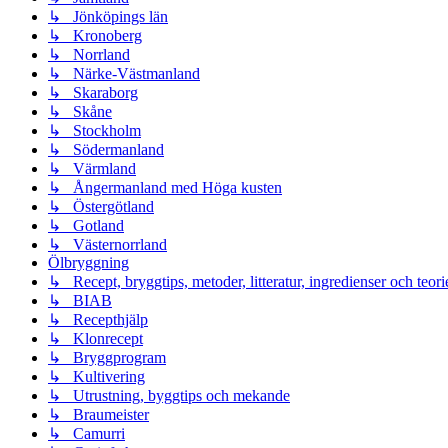
↳ Jönköpings län
↳ Kronoberg
↳ Norrland
↳ Närke-Västmanland
↳ Skaraborg
↳ Skåne
↳ Stockholm
↳ Södermanland
↳ Värmland
↳ Ångermanland med Höga kusten
↳ Östergötland
↳ Gotland
↳ Västernorrland
Ölbryggning
↳ Recept, bryggtips, metoder, litteratur, ingredienser och teori
↳ BIAB
↳ Recepthjälp
↳ Klonrecept
↳ Bryggprogram
↳ Kultivering
↳ Utrustning, byggtips och mekande
↳ Braumeister
↳ Camurri