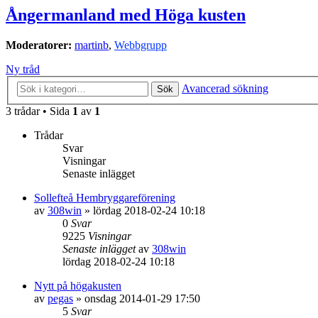
Ångermanland med Höga kusten
Moderatorer:
martinb
,
Webbgrupp
Ny tråd
Avancerad sökning
Sök
3 trådar • Sida
1
av
1
Trådar
Svar
Visningar
Senaste inlägget
Sollefteå Hembryggareförening
av
308win
»
lördag 2018-02-24 10:18
0
Svar
9225
Visningar
Senaste inlägget
av
308win
lördag 2018-02-24 10:18
Nytt på högakusten
av
pegas
»
onsdag 2014-01-29 17:50
5
Svar