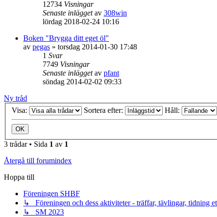
12734
Visningar
Senaste inlägget
av
308win
lördag 2018-02-24 10:16
Boken "Brygga ditt eget öl"
av
pegas
»
torsdag 2014-01-30 17:48
1
Svar
7749
Visningar
Senaste inlägget
av
pfant
söndag 2014-02-02 09:33
Ny tråd
Visa:
Sortera efter:
Håll:
3 trådar • Sida
1
av
1
Återgå till forumindex
Hoppa till
Föreningen SHBF
↳ Föreningen och dess aktiviteter - träffar, tävlingar, tidning e
↳ SM 2023