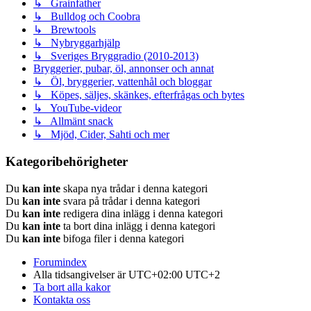
↳ Grainfather
↳ Bulldog och Coobra
↳ Brewtools
↳ Nybryggarhjälp
↳ Sveriges Bryggradio (2010-2013)
Bryggerier, pubar, öl, annonser och annat
↳ Öl, bryggerier, vattenhål och bloggar
↳ Köpes, säljes, skänkes, efterfrågas och bytes
↳ YouTube-videor
↳ Allmänt snack
↳ Mjöd, Cider, Sahti och mer
Kategoribehörigheter
Du
kan inte
skapa nya trådar i denna kategori
Du
kan inte
svara på trådar i denna kategori
Du
kan inte
redigera dina inlägg i denna kategori
Du
kan inte
ta bort dina inlägg i denna kategori
Du
kan inte
bifoga filer i denna kategori
Forumindex
Alla tidsangivelser är UTC+02:00 UTC+2
Ta bort alla kakor
Kontakta oss