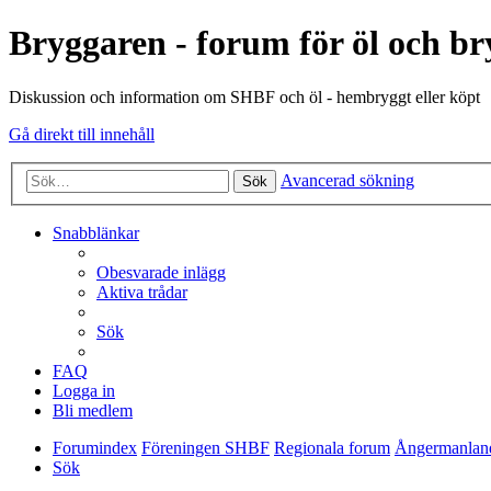
Bryggaren - forum för öl och b
Diskussion och information om SHBF och öl - hembryggt eller köpt
Gå direkt till innehåll
Avancerad sökning
Sök
Snabblänkar
Obesvarade inlägg
Aktiva trådar
Sök
FAQ
Logga in
Bli medlem
Forumindex
Föreningen SHBF
Regionala forum
Ångermanlan
Sök