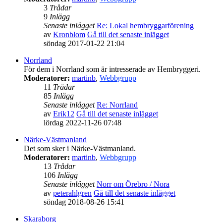
3
Trådar
9
Inlägg
Senaste inlägget
Re: Lokal hembryggarförening
av
Kronblom
Gå till det senaste inlägget
söndag 2017-01-22 21:04
Norrland
För dem i Norrland som är intresserade av Hembryggeri.
Moderatorer:
martinb
,
Webbgrupp
11
Trådar
85
Inlägg
Senaste inlägget
Re: Norrland
av
Erik12
Gå till det senaste inlägget
lördag 2022-11-26 07:48
Närke-Västmanland
Det som sker i Närke-Västmanland.
Moderatorer:
martinb
,
Webbgrupp
13
Trådar
106
Inlägg
Senaste inlägget
Norr om Örebro / Nora
av
peterahlgren
Gå till det senaste inlägget
söndag 2018-08-26 15:41
Skaraborg