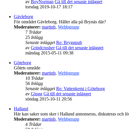
av
BoyNorman
Gå till det senaste inlägget
torsdag 2019-10-17 18:17
Gävleborg
För området Gävleborg. Håller alla på Brynäs där?
Moderatorer:
martinb
,
Webbgrupp
7
Trådar
25
Inlägg
Senaste inlägget
Re: Bryggpub
av
Grindcrusher
Gå till det senaste inlägget
måndag 2015-05-11 09:38
Göteborg
Gôtets område
Moderatorer:
martinb
,
Webbgrupp
10
Trådar
56
Inlägg
Senaste inlägget
Re: Vattenkemi i Göteborg
av
Glugg
Gå till det senaste inlägget
söndag 2015-10-11 20:56
Halland
Här kan saker som sker i Halland annonseras, diskuteras och lö
Moderatorer:
martinb
,
Webbgrupp
4
Trådar