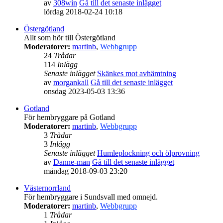
av
308win
Gå till det senaste inlägget
lördag 2018-02-24 10:18
Östergötland
Allt som hör till Östergötland
Moderatorer:
martinb
,
Webbgrupp
24
Trådar
114
Inlägg
Senaste inlägget
Skänkes mot avhämtning
av
morgankall
Gå till det senaste inlägget
onsdag 2023-05-03 13:36
Gotland
För hembryggare på Gotland
Moderatorer:
martinb
,
Webbgrupp
3
Trådar
3
Inlägg
Senaste inlägget
Humleplockning och ölprovning
av
Danne-man
Gå till det senaste inlägget
måndag 2018-09-03 23:20
Västernorrland
För hembryggare i Sundsvall med omnejd.
Moderatorer:
martinb
,
Webbgrupp
1
Trådar