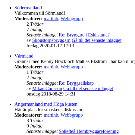
Södermanland
Välkommen till Sörmland!
Moderatorer:
martinb
,
Webbgrupp
2
Trådar
7
Inlägg
Senaste inlägget
Re: Bryggare i Eskilstuna?
av
Skogstorpsbryggarn
Gå till det senaste inlägget
fredag 2020-01-17 17:13
Värmland
Grannar med Kenny Bräck och Mattias Ekström - här kan ni m
Moderatorer:
martinb
,
Webbgrupp
1
Trådar
2
Inlägg
Senaste inlägget
Re: Bryggsällskap
av
MikaelCarlsson
Gå till det senaste inlägget
onsdag 2018-08-29 14:31
Ångermanland med Höga kusten
Här är plats för smaskens diskussion
Moderatorer:
martinb
,
Webbgrupp
3
Trådar
9
Inlägg
Senaste inlägget
Sollefteå Hembryggareförening