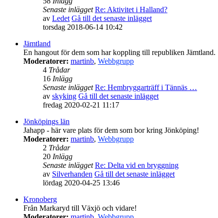
58
Inlägg
Senaste inlägget
Re: Aktivitet i Halland?
av
Ledet
Gå till det senaste inlägget
torsdag 2018-06-14 10:42
Jämtland
En hangout för dem som har koppling till republiken Jämtland.
Moderatorer:
martinb
,
Webbgrupp
4
Trådar
16
Inlägg
Senaste inlägget
Re: Hembryggarträff i Tännäs …
av
skyking
Gå till det senaste inlägget
fredag 2020-02-21 11:17
Jönköpings län
Jahapp - här vare plats för dem som bor kring Jönköping!
Moderatorer:
martinb
,
Webbgrupp
2
Trådar
20
Inlägg
Senaste inlägget
Re: Delta vid en bryggning
av
Silverhanden
Gå till det senaste inlägget
lördag 2020-04-25 13:46
Kronoberg
Från Markaryd till Växjö och vidare!
Moderatorer:
martinb
,
Webbgrupp