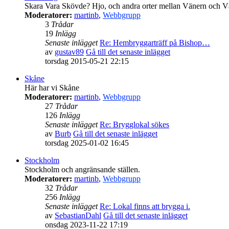
Skara Vara Skövde? Hjo, och andra orter mellan Vänern och Vä
Moderatorer:
martinb
,
Webbgrupp
3
Trådar
19
Inlägg
Senaste inlägget
Re: Hembryggarträff på Bishop…
av
gustav89
Gå till det senaste inlägget
torsdag 2015-05-21 22:15
Skåne
Här har vi Skåne
Moderatorer:
martinb
,
Webbgrupp
27
Trådar
126
Inlägg
Senaste inlägget
Re: Brygglokal sökes
av
Burb
Gå till det senaste inlägget
torsdag 2025-01-02 16:45
Stockholm
Stockholm och angränsande ställen.
Moderatorer:
martinb
,
Webbgrupp
32
Trådar
256
Inlägg
Senaste inlägget
Re: Lokal finns att brygga i.
av
SebastianDahl
Gå till det senaste inlägget
onsdag 2023-11-22 17:19