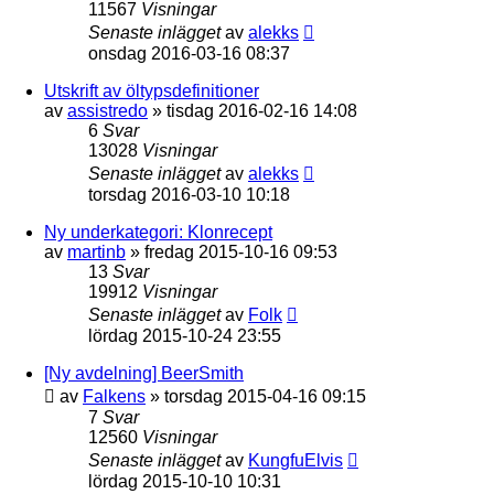
11567
Visningar
Senaste inlägget
av
alekks
onsdag 2016-03-16 08:37
Utskrift av öltypsdefinitioner
av
assistredo
»
tisdag 2016-02-16 14:08
6
Svar
13028
Visningar
Senaste inlägget
av
alekks
torsdag 2016-03-10 10:18
Ny underkategori: Klonrecept
av
martinb
»
fredag 2015-10-16 09:53
13
Svar
19912
Visningar
Senaste inlägget
av
Folk
lördag 2015-10-24 23:55
[Ny avdelning] BeerSmith
av
Falkens
»
torsdag 2015-04-16 09:15
7
Svar
12560
Visningar
Senaste inlägget
av
KungfuElvis
lördag 2015-10-10 10:31