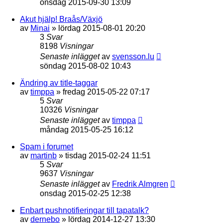
onsdag 2015-09-30 13:09
Akut hjälp! Braås/Växjö
av
Minai
»
lördag 2015-08-01 20:20
3
Svar
8198
Visningar
Senaste inlägget
av
svensson.lu
söndag 2015-08-02 10:43
Ändring av title-taggar
av
timppa
»
fredag 2015-05-22 07:17
5
Svar
10326
Visningar
Senaste inlägget
av
timppa
måndag 2015-05-25 16:12
Spam i forumet
av
martinb
»
tisdag 2015-02-24 11:51
5
Svar
9637
Visningar
Senaste inlägget
av
Fredrik Almgren
onsdag 2015-02-25 12:38
Enbart pushnotifieringar till tapatalk?
av
dernebo
»
lördag 2014-12-27 13:30