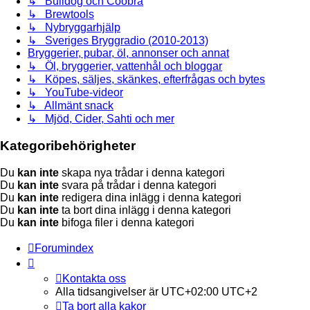
↳ Bulldog och Coobra
↳ Brewtools
↳ Nybryggarhjälp
↳ Sveriges Bryggradio (2010-2013)
Bryggerier, pubar, öl, annonser och annat
↳ Öl, bryggerier, vattenhål och bloggar
↳ Köpes, säljes, skänkes, efterfrågas och bytes
↳ YouTube-videor
↳ Allmänt snack
↳ Mjöd, Cider, Sahti och mer
Kategoribehörigheter
Du
kan inte
skapa nya trådar i denna kategori
Du
kan inte
svara på trådar i denna kategori
Du
kan inte
redigera dina inlägg i denna kategori
Du
kan inte
ta bort dina inlägg i denna kategori
Du
kan inte
bifoga filer i denna kategori
Forumindex
Kontakta oss
Alla tidsangivelser är UTC+02:00 UTC+2
Ta bort alla kakor