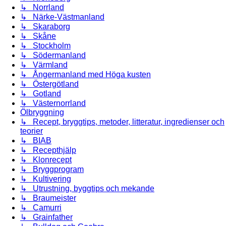
↳ Norrland
↳ Närke-Västmanland
↳ Skaraborg
↳ Skåne
↳ Stockholm
↳ Södermanland
↳ Värmland
↳ Ångermanland med Höga kusten
↳ Östergötland
↳ Gotland
↳ Västernorrland
Ölbryggning
↳ Recept, bryggtips, metoder, litteratur, ingredienser och
teorier
↳ BIAB
↳ Recepthjälp
↳ Klonrecept
↳ Bryggprogram
↳ Kultivering
↳ Utrustning, byggtips och mekande
↳ Braumeister
↳ Camurri
↳ Grainfather