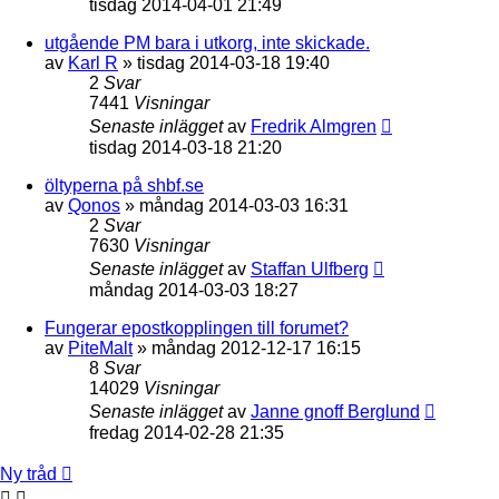
tisdag 2014-04-01 21:49
utgående PM bara i utkorg, inte skickade.
av
Karl R
»
tisdag 2014-03-18 19:40
2
Svar
7441
Visningar
Senaste inlägget
av
Fredrik Almgren
tisdag 2014-03-18 21:20
öltyperna på shbf.se
av
Qonos
»
måndag 2014-03-03 16:31
2
Svar
7630
Visningar
Senaste inlägget
av
Staffan Ulfberg
måndag 2014-03-03 18:27
Fungerar epostkopplingen till forumet?
av
PiteMalt
»
måndag 2012-12-17 16:15
8
Svar
14029
Visningar
Senaste inlägget
av
Janne gnoff Berglund
fredag 2014-02-28 21:35
Ny tråd