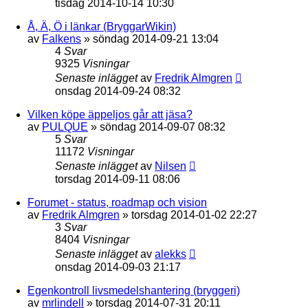
tisdag 2014-10-14 10:30
Å, Ä, Ö i länkar (BryggarWikin)
av
Falkens
»
söndag 2014-09-21 13:04
4
Svar
9325
Visningar
Senaste inlägget
av
Fredrik Almgren
onsdag 2014-09-24 08:32
Vilken köpe äppeljos går att jäsa?
av
PULQUE
»
söndag 2014-09-07 08:32
5
Svar
11172
Visningar
Senaste inlägget
av
Nilsen
torsdag 2014-09-11 08:06
Forumet - status, roadmap och vision
av
Fredrik Almgren
»
torsdag 2014-01-02 22:27
3
Svar
8404
Visningar
Senaste inlägget
av
alekks
onsdag 2014-09-03 21:17
Egenkontroll livsmedelshantering (bryggeri)
av
mrlindell
»
torsdag 2014-07-31 20:11