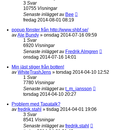
3
Svar
10755
Visningar
Senaste inlägget
av
Bee
fredag 2014-08-01 08:19
popup fönster från http://www.shbf.se/
av
Ale Bundy
»
onsdag 2014-07-16 09:59
1
Svar
6920
Visningar
Senaste inlägget
av
Fredrik Almgren
onsdag 2014-07-16 14:01
Min jäst stiger från botten!
av
WhiteTrashJens
»
torsdag 2014-04-10 12:52
1
Svar
7780
Visningar
Senaste inlägget
av
t_m_jansson
torsdag 2014-04-10 20:27
Problem med Tapatalk?
av
fredrik.stahl
»
tisdag 2014-04-01 19:06
3
Svar
8541
Visningar
Senaste inlägget
av
fredrik.stahl