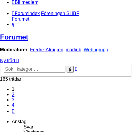
Bli medlem
Forumindex
Föreningen SHBF
Forumet
Sök
Forumet
Moderatorer:
Fredrik Almgren
,
martinb
,
Webbgrupp
Ny tråd
Avancerad
Sök
sökning
165 trådar
1
2
3
4
Nästa
Anslag
Svar