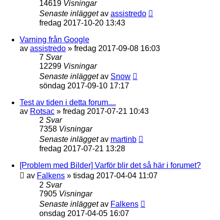
14619
Visningar
Senaste inlägget
av
assistredo
fredag 2017-10-20 13:43
Varning från Google
av
assistredo
»
fredag 2017-09-08 16:03
7
Svar
12299
Visningar
Senaste inlägget
av
Snow
söndag 2017-09-10 17:17
Test av tiden i detta forum....
av
Rotsac
»
fredag 2017-07-21 10:43
2
Svar
7358
Visningar
Senaste inlägget
av
martinb
fredag 2017-07-21 13:28
[Problem med Bilder] Varför blir det så här i forumet?
av
Falkens
»
tisdag 2017-04-04 11:07
2
Svar
7905
Visningar
Senaste inlägget
av
Falkens
onsdag 2017-04-05 16:07