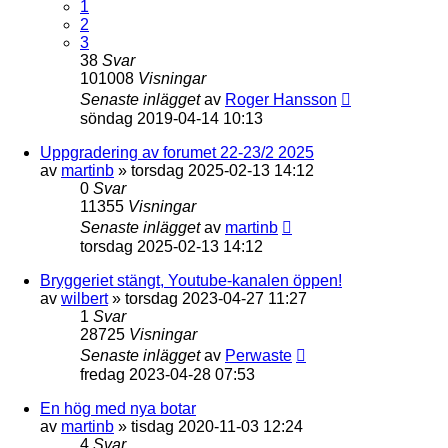
1
2
3
38
Svar
101008
Visningar
Senaste inlägget
av
Roger Hansson
söndag 2019-04-14 10:13
Uppgradering av forumet 22-23/2 2025
av
martinb
»
torsdag 2025-02-13 14:12
0
Svar
11355
Visningar
Senaste inlägget
av
martinb
torsdag 2025-02-13 14:12
Bryggeriet stängt, Youtube-kanalen öppen!
av
wilbert
»
torsdag 2023-04-27 11:27
1
Svar
28725
Visningar
Senaste inlägget
av
Perwaste
fredag 2023-04-28 07:53
En hög med nya botar
av
martinb
»
tisdag 2020-11-03 12:24
4
Svar