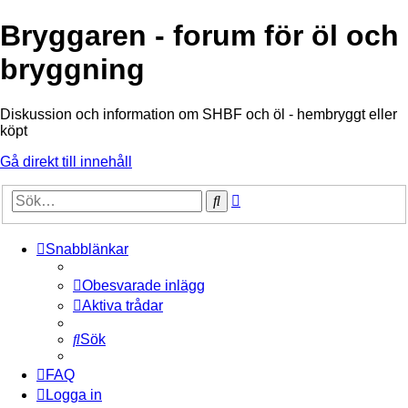
Bryggaren - forum för öl och
bryggning
Diskussion och information om SHBF och öl - hembryggt eller
köpt
Gå direkt till innehåll
Avancerad
Sök
sökning
Snabblänkar
Obesvarade inlägg
Aktiva trådar
Sök
FAQ
Logga in