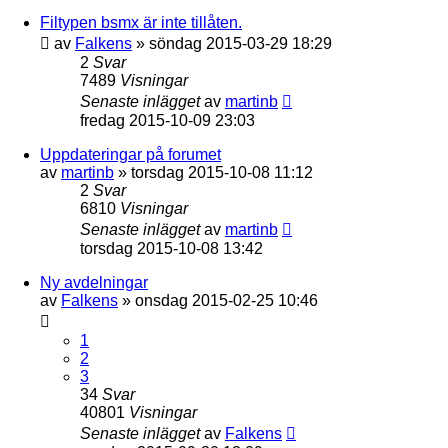
Filtypen bsmx är inte tillåten.
av
Falkens
»
söndag 2015-03-29 18:29
2
Svar
7489
Visningar
Senaste inlägget
av
martinb
fredag 2015-10-09 23:03
Uppdateringar på forumet
av
martinb
»
torsdag 2015-10-08 11:12
2
Svar
6810
Visningar
Senaste inlägget
av
martinb
torsdag 2015-10-08 13:42
Ny avdelningar
av
Falkens
»
onsdag 2015-02-25 10:46
1
2
3
34
Svar
40801
Visningar
Senaste inlägget
av
Falkens