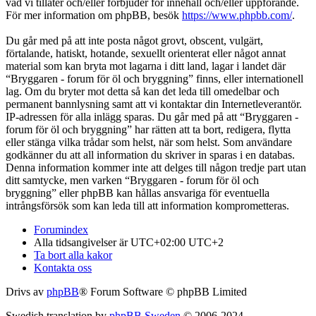
vad vi tillåter och/eller förbjuder för innehåll och/eller uppförande.
För mer information om phpBB, besök
https://www.phpbb.com/
.
Du går med på att inte posta något grovt, obscent, vulgärt,
förtalande, hatiskt, hotande, sexuellt orienterat eller något annat
material som kan bryta mot lagarna i ditt land, lagar i landet där
“Bryggaren - forum för öl och bryggning” finns, eller internationell
lag. Om du bryter mot detta så kan det leda till omedelbar och
permanent bannlysning samt att vi kontaktar din Internetleverantör.
IP-adressen för alla inlägg sparas. Du går med på att “Bryggaren -
forum för öl och bryggning” har rätten att ta bort, redigera, flytta
eller stänga vilka trådar som helst, när som helst. Som användare
godkänner du att all information du skriver in sparas i en databas.
Denna information kommer inte att delges till någon tredje part utan
ditt samtycke, men varken “Bryggaren - forum för öl och
bryggning” eller phpBB kan hållas ansvariga för eventuella
intrångsförsök som kan leda till att information komprometteras.
Forumindex
Alla tidsangivelser är UTC+02:00 UTC+2
Ta bort alla kakor
Kontakta oss
Drivs av
phpBB
® Forum Software © phpBB Limited
Swedish translation by
phpBB Sweden
© 2006-2024