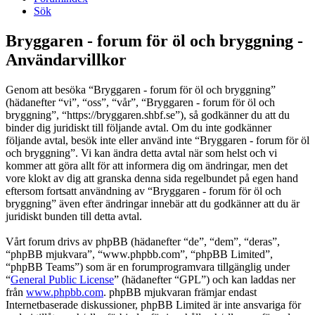
Sök
Bryggaren - forum för öl och bryggning -
Användarvillkor
Genom att besöka “Bryggaren - forum för öl och bryggning”
(hädanefter “vi”, “oss”, “vår”, “Bryggaren - forum för öl och
bryggning”, “https://bryggaren.shbf.se”), så godkänner du att du
binder dig juridiskt till följande avtal. Om du inte godkänner
följande avtal, besök inte eller använd inte “Bryggaren - forum för öl
och bryggning”. Vi kan ändra detta avtal när som helst och vi
kommer att göra allt för att informera dig om ändringar, men det
vore klokt av dig att granska denna sida regelbundet på egen hand
eftersom fortsatt användning av “Bryggaren - forum för öl och
bryggning” även efter ändringar innebär att du godkänner att du är
juridiskt bunden till detta avtal.
Vårt forum drivs av phpBB (hädanefter “de”, “dem”, “deras”,
“phpBB mjukvara”, “www.phpbb.com”, “phpBB Limited”,
“phpBB Teams”) som är en forumprogramvara tillgänglig under
“
General Public License
” (hädanefter “GPL”) och kan laddas ner
från
www.phpbb.com
. phpBB mjukvaran främjar endast
Internetbaserade diskussioner, phpBB Limited är inte ansvariga för