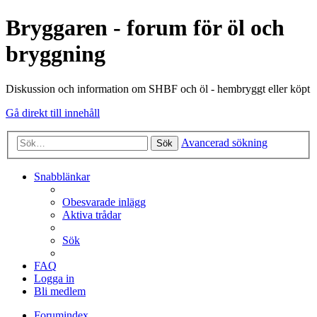
Bryggaren - forum för öl och
bryggning
Diskussion och information om SHBF och öl - hembryggt eller köpt
Gå direkt till innehåll
Avancerad sökning
Sök
Snabblänkar
Obesvarade inlägg
Aktiva trådar
Sök
FAQ
Logga in
Bli medlem
Forumindex