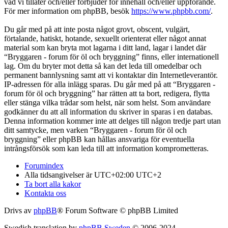
vad vi tillåter och/eller förbjuder för innehåll och/eller uppförande.
För mer information om phpBB, besök
https://www.phpbb.com/
.
Du går med på att inte posta något grovt, obscent, vulgärt,
förtalande, hatiskt, hotande, sexuellt orienterat eller något annat
material som kan bryta mot lagarna i ditt land, lagar i landet där
“Bryggaren - forum för öl och bryggning” finns, eller internationell
lag. Om du bryter mot detta så kan det leda till omedelbar och
permanent bannlysning samt att vi kontaktar din Internetleverantör.
IP-adressen för alla inlägg sparas. Du går med på att “Bryggaren -
forum för öl och bryggning” har rätten att ta bort, redigera, flytta
eller stänga vilka trådar som helst, när som helst. Som användare
godkänner du att all information du skriver in sparas i en databas.
Denna information kommer inte att delges till någon tredje part utan
ditt samtycke, men varken “Bryggaren - forum för öl och
bryggning” eller phpBB kan hållas ansvariga för eventuella
intrångsförsök som kan leda till att information komprometteras.
Forumindex
Alla tidsangivelser är UTC+02:00 UTC+2
Ta bort alla kakor
Kontakta oss
Drivs av
phpBB
® Forum Software © phpBB Limited
Swedish translation by
phpBB Sweden
© 2006-2024