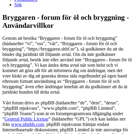
Sök
Bryggaren - forum för öl och bryggning -
Användarvillkor
Genom att besöka “Bryggaren - forum för öl och bryggning”
(hädanefter “vi”, “oss”, “vår”, “Bryggaren - forum för öl och
bryggning”, “https://bryggaren.shbf.se”), så godkänner du att du
binder dig juridiskt till följande avtal. Om du inte godkänner
följande avtal, besök inte eller använd inte “Bryggaren - forum för öl
och bryggning”. Vi kan ändra detta avtal när som helst och vi
kommer att göra allt för att informera dig om ändringar, men det
vore klokt av dig att granska denna sida regelbundet på egen hand
eftersom fortsatt användning av “Bryggaren - forum för öl och
bryggning” även efter ändringar innebär att du godkänner att du är
juridiskt bunden till detta avtal.
Vårt forum drivs av phpBB (hädanefter “de”, “dem”, “deras”,
“phpBB mjukvara”, “www.phpbb.com”, “phpBB Limited”,
“phpBB Teams”) som är en forumprogramvara tillgänglig under
“
General Public License
” (hädanefter “GPL”) och kan laddas ner
från
www.phpbb.com
. phpBB mjukvaran främjar endast
Internetbaserade diskussioner, phpBB Limited är inte ansvariga för