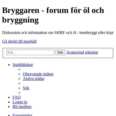
Bryggaren - forum för öl och
bryggning
Diskussion och information om SHBF och öl - hembryggt eller köpt
Gå direkt till innehåll
Avancerad sökning
Sök
Snabblänkar
Obesvarade inlägg
Aktiva trådar
Sök
FAQ
Logga in
Bli medlem
Forumindex