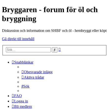
Bryggaren - forum för öl och
bryggning
Diskussion och information om SHBF och öl - hembryggt eller köpt
Gå direkt till innehåll
Avancerad
Sök
sökning
Snabblänkar
Obesvarade inlägg
Aktiva trådar
Sök
FAQ
Logga in
Bli medlem