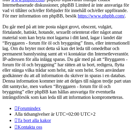
Internetbaserade diskussioner, phpBB Limited är inte ansvariga för
vad vi tillåter och/eller förbjuder för innehåll och/eller uppförande.
För mer information om phpBB, besök
https://www.phpbb.com/
.
Du går med på att inte posta något grovt, obscent, vulgärt,
förtalande, hatiskt, hotande, sexuellt orienterat eller något annat
material som kan bryta mot lagarna i ditt land, lagar i landet där
“Bryggaren - forum för öl och bryggning” finns, eller internationell
lag. Om du bryter mot detta så kan det leda till omedelbar och
permanent bannlysning samt att vi kontaktar din Internetleverantör.
IP-adressen för alla inlägg sparas. Du går med på att “Bryggaren -
forum för öl och bryggning” har rätten att ta bort, redigera, flytta
eller stänga vilka trådar som helst, när som helst. Som användare
godkänner du att all information du skriver in sparas i en databas.
Denna information kommer inte att delges till någon tredje part utan
ditt samtycke, men varken “Bryggaren - forum för öl och
bryggning” eller phpBB kan hållas ansvariga för eventuella
intrångsförsök som kan leda till att information komprometteras.
Forumindex
Alla tidsangivelser är UTC+02:00 UTC+2
Ta bort alla kakor
Kontakta oss