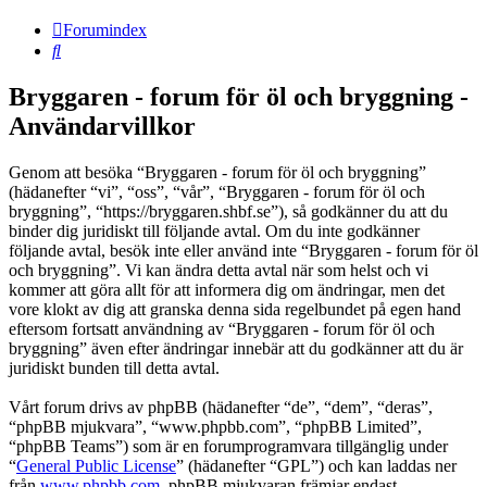
Forumindex
Sök
Bryggaren - forum för öl och bryggning -
Användarvillkor
Genom att besöka “Bryggaren - forum för öl och bryggning”
(hädanefter “vi”, “oss”, “vår”, “Bryggaren - forum för öl och
bryggning”, “https://bryggaren.shbf.se”), så godkänner du att du
binder dig juridiskt till följande avtal. Om du inte godkänner
följande avtal, besök inte eller använd inte “Bryggaren - forum för öl
och bryggning”. Vi kan ändra detta avtal när som helst och vi
kommer att göra allt för att informera dig om ändringar, men det
vore klokt av dig att granska denna sida regelbundet på egen hand
eftersom fortsatt användning av “Bryggaren - forum för öl och
bryggning” även efter ändringar innebär att du godkänner att du är
juridiskt bunden till detta avtal.
Vårt forum drivs av phpBB (hädanefter “de”, “dem”, “deras”,
“phpBB mjukvara”, “www.phpbb.com”, “phpBB Limited”,
“phpBB Teams”) som är en forumprogramvara tillgänglig under
“
General Public License
” (hädanefter “GPL”) och kan laddas ner
från
www.phpbb.com
. phpBB mjukvaran främjar endast