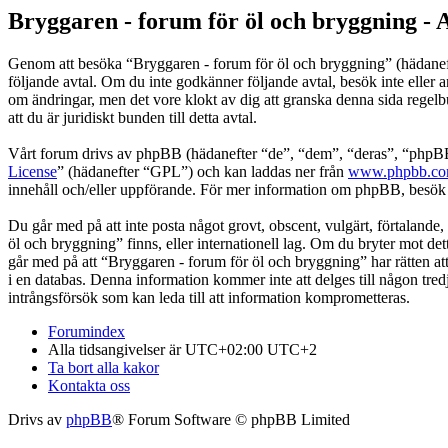
Bryggaren - forum för öl och bryggning - 
Genom att besöka “Bryggaren - forum för öl och bryggning” (hädanefter
följande avtal. Om du inte godkänner följande avtal, besök inte eller 
om ändringar, men det vore klokt av dig att granska denna sida regel
att du är juridiskt bunden till detta avtal.
Vårt forum drivs av phpBB (hädanefter “de”, “dem”, “deras”, “ph
License
” (hädanefter “GPL”) och kan laddas ner från
www.phpbb.c
innehåll och/eller uppförande. För mer information om phpBB, besö
Du går med på att inte posta något grovt, obscent, vulgärt, förtalande, 
öl och bryggning” finns, eller internationell lag. Om du bryter mot det
går med på att “Bryggaren - forum för öl och bryggning” har rätten att 
i en databas. Denna information kommer inte att delges till någon tre
intrångsförsök som kan leda till att information komprometteras.
Forumindex
Alla tidsangivelser är UTC+02:00 UTC+2
Ta bort alla kakor
Kontakta oss
Drivs av
phpBB
® Forum Software © phpBB Limited