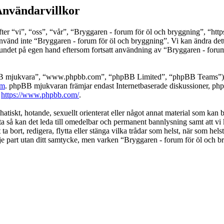
Användarvillkor
 “vi”, “oss”, “vår”, “Bryggaren - forum för öl och bryggning”, “https://
använd inte “Bryggaren - forum för öl och bryggning”. Vi kan ändra detta
bundet på egen hand eftersom fortsatt användning av “Bryggaren - forum
pBB mjukvara”, “www.phpbb.com”, “phpBB Limited”, “phpBB Teams”) s
om
. phpBB mjukvaran främjar endast Internetbaserade diskussioner, phpBB
k
https://www.phpbb.com/
.
hatiskt, hotande, sexuellt orienterat eller något annat material som kan b
ta så kan det leda till omedelbar och permanent bannlysning samt att vi 
ta bort, redigera, flytta eller stänga vilka trådar som helst, när som he
dje part utan ditt samtycke, men varken “Bryggaren - forum för öl och b