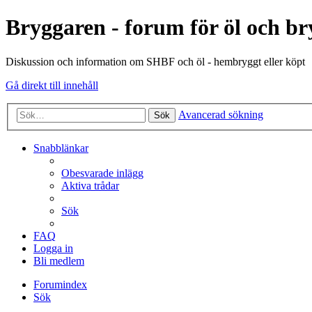
Bryggaren - forum för öl och b
Diskussion och information om SHBF och öl - hembryggt eller köpt
Gå direkt till innehåll
Avancerad sökning
Sök
Snabblänkar
Obesvarade inlägg
Aktiva trådar
Sök
FAQ
Logga in
Bli medlem
Forumindex
Sök