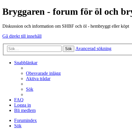
Bryggaren - forum för öl och b
Diskussion och information om SHBF och öl - hembryggt eller köpt
Gå direkt till innehåll
Avancerad sökning
Sök
Snabblänkar
Obesvarade inlägg
Aktiva trådar
Sök
FAQ
Logga in
Bli medlem
Forumindex
Sök