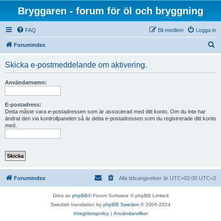
Bryggaren - forum för öl och bryggning
FAQ
Bli medlem
Logga in
S
Forumindex
ö
Skicka e-postmeddelande om aktivering.
k
Användarnamn:
E-postadress:
Detta måste vara e-postadressen som är associerad med ditt konto. Om du inte har
ändrat den via kontrollpanelen så är detta e-postadressen som du registrerade ditt konto
med.
Forumindex
Alla tidsangivelser är UTC+02:00 UTC+2
Drivs av
phpBB
® Forum Software © phpBB Limited
Swedish translation by
phpBB Sweden
© 2006-2024
Integritetspolicy
|
Användarvillkor