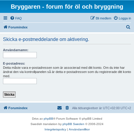
Bryggaren - forum för öl och bryggning
FAQ
Bli medlem
Logga in
S
Forumindex
ö
Skicka e-postmeddelande om aktivering.
k
Användarnamn:
E-postadress:
Detta måste vara e-postadressen som är associerad med ditt konto. Om du inte har
ändrat den via kontrollpanelen så är detta e-postadressen som du registrerade ditt konto
med.
Forumindex
Alla tidsangivelser är UTC+02:00 UTC+2
Drivs av
phpBB
® Forum Software © phpBB Limited
Swedish translation by
phpBB Sweden
© 2006-2024
Integritetspolicy
|
Användarvillkor