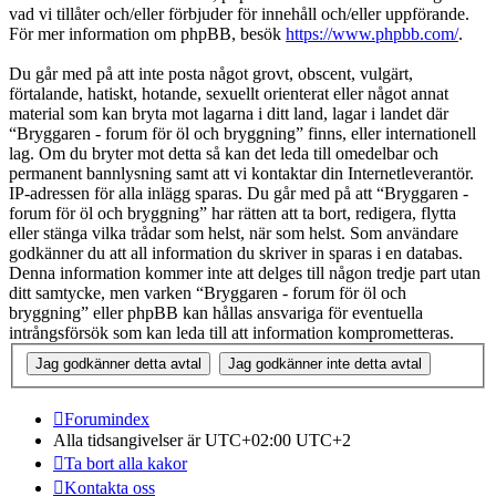
vad vi tillåter och/eller förbjuder för innehåll och/eller uppförande.
För mer information om phpBB, besök
https://www.phpbb.com/
.
Du går med på att inte posta något grovt, obscent, vulgärt,
förtalande, hatiskt, hotande, sexuellt orienterat eller något annat
material som kan bryta mot lagarna i ditt land, lagar i landet där
“Bryggaren - forum för öl och bryggning” finns, eller internationell
lag. Om du bryter mot detta så kan det leda till omedelbar och
permanent bannlysning samt att vi kontaktar din Internetleverantör.
IP-adressen för alla inlägg sparas. Du går med på att “Bryggaren -
forum för öl och bryggning” har rätten att ta bort, redigera, flytta
eller stänga vilka trådar som helst, när som helst. Som användare
godkänner du att all information du skriver in sparas i en databas.
Denna information kommer inte att delges till någon tredje part utan
ditt samtycke, men varken “Bryggaren - forum för öl och
bryggning” eller phpBB kan hållas ansvariga för eventuella
intrångsförsök som kan leda till att information komprometteras.
Forumindex
Alla tidsangivelser är UTC+02:00 UTC+2
Ta bort alla kakor
Kontakta oss