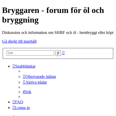
Bryggaren - forum för öl och
bryggning
Diskussion och information om SHBF och öl - hembryggt eller köpt
Gå direkt till innehåll
Avancerad
Sök
sökning
Snabblänkar
Obesvarade inlägg
Aktiva trådar
Sök
FAQ
Logga in