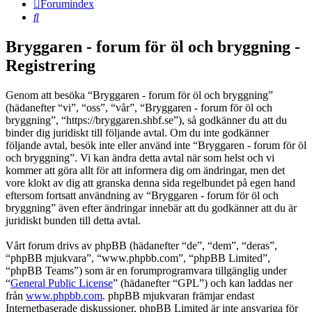
Forumindex
Sök
Bryggaren - forum för öl och bryggning -
Registrering
Genom att besöka “Bryggaren - forum för öl och bryggning”
(hädanefter “vi”, “oss”, “vår”, “Bryggaren - forum för öl och
bryggning”, “https://bryggaren.shbf.se”), så godkänner du att du
binder dig juridiskt till följande avtal. Om du inte godkänner
följande avtal, besök inte eller använd inte “Bryggaren - forum för öl
och bryggning”. Vi kan ändra detta avtal när som helst och vi
kommer att göra allt för att informera dig om ändringar, men det
vore klokt av dig att granska denna sida regelbundet på egen hand
eftersom fortsatt användning av “Bryggaren - forum för öl och
bryggning” även efter ändringar innebär att du godkänner att du är
juridiskt bunden till detta avtal.
Vårt forum drivs av phpBB (hädanefter “de”, “dem”, “deras”,
“phpBB mjukvara”, “www.phpbb.com”, “phpBB Limited”,
“phpBB Teams”) som är en forumprogramvara tillgänglig under
“
General Public License
” (hädanefter “GPL”) och kan laddas ner
från
www.phpbb.com
. phpBB mjukvaran främjar endast
Internetbaserade diskussioner, phpBB Limited är inte ansvariga för