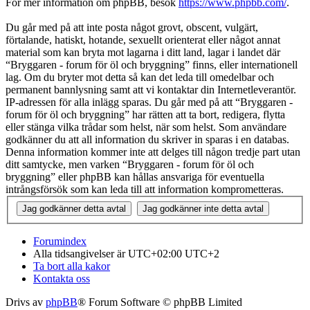
För mer information om phpBB, besök
https://www.phpbb.com/
.
Du går med på att inte posta något grovt, obscent, vulgärt,
förtalande, hatiskt, hotande, sexuellt orienterat eller något annat
material som kan bryta mot lagarna i ditt land, lagar i landet där
“Bryggaren - forum för öl och bryggning” finns, eller internationell
lag. Om du bryter mot detta så kan det leda till omedelbar och
permanent bannlysning samt att vi kontaktar din Internetleverantör.
IP-adressen för alla inlägg sparas. Du går med på att “Bryggaren -
forum för öl och bryggning” har rätten att ta bort, redigera, flytta
eller stänga vilka trådar som helst, när som helst. Som användare
godkänner du att all information du skriver in sparas i en databas.
Denna information kommer inte att delges till någon tredje part utan
ditt samtycke, men varken “Bryggaren - forum för öl och
bryggning” eller phpBB kan hållas ansvariga för eventuella
intrångsförsök som kan leda till att information komprometteras.
Forumindex
Alla tidsangivelser är UTC+02:00 UTC+2
Ta bort alla kakor
Kontakta oss
Drivs av
phpBB
® Forum Software © phpBB Limited