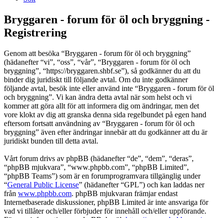
Bryggaren - forum för öl och bryggning -
Registrering
Genom att besöka “Bryggaren - forum för öl och bryggning”
(hädanefter “vi”, “oss”, “vår”, “Bryggaren - forum för öl och
bryggning”, “https://bryggaren.shbf.se”), så godkänner du att du
binder dig juridiskt till följande avtal. Om du inte godkänner
följande avtal, besök inte eller använd inte “Bryggaren - forum för öl
och bryggning”. Vi kan ändra detta avtal när som helst och vi
kommer att göra allt för att informera dig om ändringar, men det
vore klokt av dig att granska denna sida regelbundet på egen hand
eftersom fortsatt användning av “Bryggaren - forum för öl och
bryggning” även efter ändringar innebär att du godkänner att du är
juridiskt bunden till detta avtal.
Vårt forum drivs av phpBB (hädanefter “de”, “dem”, “deras”,
“phpBB mjukvara”, “www.phpbb.com”, “phpBB Limited”,
“phpBB Teams”) som är en forumprogramvara tillgänglig under
“
General Public License
” (hädanefter “GPL”) och kan laddas ner
från
www.phpbb.com
. phpBB mjukvaran främjar endast
Internetbaserade diskussioner, phpBB Limited är inte ansvariga för
vad vi tillåter och/eller förbjuder för innehåll och/eller uppförande.