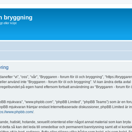
ch bryggning
t eller köpt
ering
fter “vi”, “oss”, “vår”, “Bryggaren - forum för öl och bryggning”, “https://bryggaren.
ller använd inte “Bryggaren - forum för öl och bryggning”. Vi kan ändra detta avtal n
 regelbundet på egen hand eftersom fortsatt användning av “Bryggaren - forum för ö
“phpBB mjukvara”, “www.phpbb.com”, “phpBB Limited”, “phpBB Teams”) som är en for
hpBB mjukvaran främjar endast Internetbaserade diskussioner, phpBB Limited är inte a
tps://www.phpbb.com/
.
lande, hatiskt, hotande, sexuellt orienterat eller något annat material som kan bryta m
ot detta så kan det leda till omedelbar och permanent bannlysning samt att vi kontakt