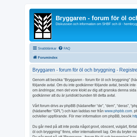
Bryggaren - forum för öl o
Diskussion och information om SHBF och öl - hembrygg
Snabblänkar
FAQ
Forumindex
Bryggaren - forum för öl och bryggning - Registr
Genom att besöka “Bryggaren - forum för öl och bryggning” (hädane
följande avtal. Om du inte godkänner följande avtal, besök inte e
om ändringar, men det vore klokt av dig att granska denna sida
godkänner att du är juridiskt bunden till detta avtal.
Vårt forum drivs av phpBB (hädanefter “de”, “dem”, “deras”, 
(hädanefter “GPL”) och kan laddas ner från
www.phpbb.com
. p
och/eller uppförande. För mer information om phpBB, besök
ht
Du går med på att inte posta något grovt, obscent, vulgärt, förta
öl och bryggning” finns, eller internationell lag. Om du bryter m