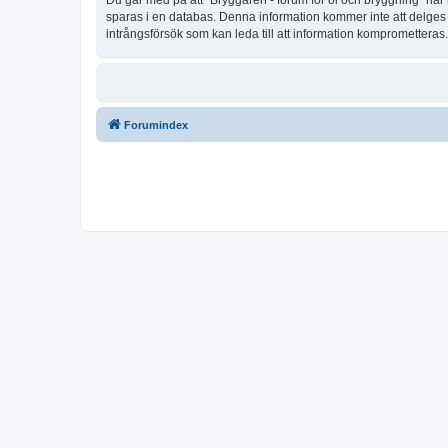
Du går med på att “Bryggaren - forum för öl och bryggning” har rä
sparas i en databas. Denna information kommer inte att delges t
intrångsförsök som kan leda till att information komprometteras.
Forumindex