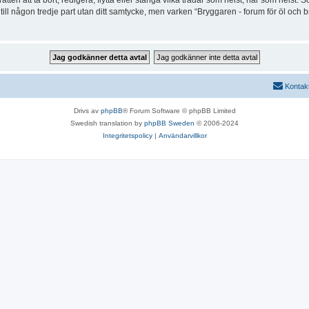
tten att ta bort, redigera, flytta eller stänga vilka trådar som helst, när som helst.
ill någon tredje part utan ditt samtycke, men varken “Bryggaren - forum för öl och 
Kontak
Drivs av
phpBB
® Forum Software © phpBB Limited
Swedish translation by
phpBB Sweden
© 2006-2024
Integritetspolicy
|
Användarvillkor