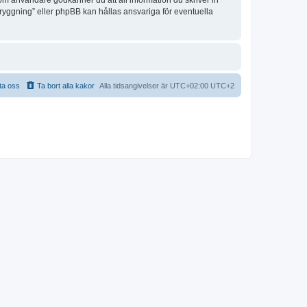
 Som användare godkänner du att all information du skriver in
bryggning” eller phpBB kan hållas ansvariga för eventuella
ta oss
Ta bort alla kakor
Alla tidsangivelser är UTC+02:00 UTC+2