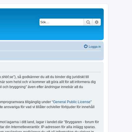
Sök
Avancerad söknin
Logga in
shbf.se”), så godkänner du att du binder dig juridiskt till
är som helst och vi kommer att göra allt för att informera dig
l och bryggning” även efter ändringar innebär att du
umprogramvara tillgänglig under “
General Public License
”
nsvariga för vad vi tillåter och/eller förbjuder för innehåll
ot lagarna i ditt land, lagar i landet där “Bryggaren - forum för
ar din Internetleverantör. IP-adressen för alla inlägg sparas.