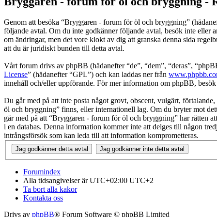
Bryggaren - forum för öl och bryggning - 
Genom att besöka “Bryggaren - forum för öl och bryggning” (hädanefter
följande avtal. Om du inte godkänner följande avtal, besök inte eller 
om ändringar, men det vore klokt av dig att granska denna sida regel
att du är juridiskt bunden till detta avtal.
Vårt forum drivs av phpBB (hädanefter “de”, “dem”, “deras”, “ph
License
” (hädanefter “GPL”) och kan laddas ner från
www.phpbb.c
innehåll och/eller uppförande. För mer information om phpBB, besö
Du går med på att inte posta något grovt, obscent, vulgärt, förtalande, 
öl och bryggning” finns, eller internationell lag. Om du bryter mot det
går med på att “Bryggaren - forum för öl och bryggning” har rätten att 
i en databas. Denna information kommer inte att delges till någon tre
intrångsförsök som kan leda till att information komprometteras.
Forumindex
Alla tidsangivelser är UTC+02:00 UTC+2
Ta bort alla kakor
Kontakta oss
Drivs av
phpBB
® Forum Software © phpBB Limited