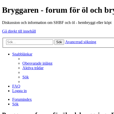
Bryggaren - forum för öl och b
Diskussion och information om SHBF och öl - hembryggt eller köpt
Gå direkt till innehåll
Avancerad sökning
Sök
Snabblänkar
Obesvarade inlägg
Aktiva trådar
Sök
FAQ
Logga in
Forumindex
Sök