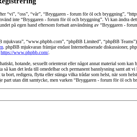
Registrering
 “vi”, “oss”, “vår”, “Bryggaren - forum för öl och bryggning”, “https://
använd inte “Bryggaren - forum för öl och bryggning”. Vi kan ändra detta
bundet på egen hand eftersom fortsatt användning av “Bryggaren - forum
pBB mjukvara”, “www.phpbb.com”, “phpBB Limited”, “phpBB Teams”) s
om
. phpBB mjukvaran främjar endast Internetbaserade diskussioner, phpBB
k
https://www.phpbb.com/
.
hatiskt, hotande, sexuellt orienterat eller något annat material som kan b
ta så kan det leda till omedelbar och permanent bannlysning samt att vi 
ta bort, redigera, flytta eller stänga vilka trådar som helst, när som he
dje part utan ditt samtycke, men varken “Bryggaren - forum för öl och b