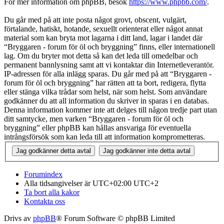
För mer information om phpBB, besök
https://www.phpbb.com/
.
Du går med på att inte posta något grovt, obscent, vulgärt,
förtalande, hatiskt, hotande, sexuellt orienterat eller något annat
material som kan bryta mot lagarna i ditt land, lagar i landet där
“Bryggaren - forum för öl och bryggning” finns, eller internationell
lag. Om du bryter mot detta så kan det leda till omedelbar och
permanent bannlysning samt att vi kontaktar din Internetleverantör.
IP-adressen för alla inlägg sparas. Du går med på att “Bryggaren -
forum för öl och bryggning” har rätten att ta bort, redigera, flytta
eller stänga vilka trådar som helst, när som helst. Som användare
godkänner du att all information du skriver in sparas i en databas.
Denna information kommer inte att delges till någon tredje part utan
ditt samtycke, men varken “Bryggaren - forum för öl och
bryggning” eller phpBB kan hållas ansvariga för eventuella
intrångsförsök som kan leda till att information komprometteras.
Forumindex
Alla tidsangivelser är UTC+02:00 UTC+2
Ta bort alla kakor
Kontakta oss
Drivs av
phpBB
® Forum Software © phpBB Limited