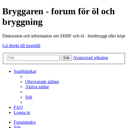
Bryggaren - forum för öl och
bryggning
Diskussion och information om SHBF och öl - hembryggt eller köpt
Gå direkt till innehåll
Avancerad sökning
Sök
Snabblänkar
Obesvarade inlägg
Aktiva trådar
Sök
FAQ
Logga in
Forumindex
Sök