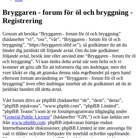
Bryggaren - forum för öl och bryggning -
Registrering
Genom att besöka “Bryggaren - forum för öl och bryggning”
(hädanefter “vi”, “oss”, “vår”, “Bryggaren - forum för öl och
bryggning”, “https://bryggaren.shbf.se”), så godkänner du att du
binder dig juridiskt till följande avtal. Om du inte godkänner
följande avtal, besök inte eller använd inte “Bryggaren - forum för öl
och bryggning”. Vi kan ändra detta avtal när som helst och vi
kommer att göra allt för att informera dig om ändringar, men det
vore klokt av dig att granska denna sida regelbundet på egen hand
eftersom fortsatt användning av “Bryggaren - forum för öl och
bryggning” även efter ändringar innebär att du godkänner att du är
juridiskt bunden till detta avtal.
Vårt forum drivs av phpBB (hädanefter “de”, “dem”, “deras”,
“phpBB mjukvara”, “www.phpbb.com”, “phpBB Limited”,
“phpBB Teams”) som är en forumprogramvara tillgänglig under
“
General Public License
” (hädanefter “GPL”) och kan laddas ner
från
www.phpbb.com
. phpBB mjukvaran främjar endast
Internetbaserade diskussioner, phpBB Limited är inte ansvariga för
vad vi tillåter och/eller förbjuder för innehåll och/eller uppförande.