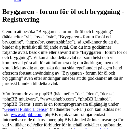
Bryggaren - forum för öl och bryggning -
Registrering
Genom att besöka “Bryggaren - forum för öl och bryggning”
(hädanefter “vi”, “oss”, “vår”, “Bryggaren - forum för öl och
bryggning”, “https://bryggaren.shbf.se”), så godkänner du att du
binder dig juridiskt till följande avtal. Om du inte godkänner
följande avtal, besök inte eller använd inte “Bryggaren - forum för öl
och bryggning”. Vi kan ändra detta avtal när som helst och vi
kommer att göra allt för att informera dig om ändringar, men det
vore klokt av dig att granska denna sida regelbundet på egen hand
eftersom fortsatt användning av “Bryggaren - forum för öl och
bryggning” även efter ändringar innebär att du godkänner att du är
juridiskt bunden till detta avtal.
Vårt forum drivs av phpBB (hädanefter “de”, “dem”, “deras”,
“phpBB mjukvara”, “www.phpbb.com”, “phpBB Limited”,
“phpBB Teams”) som är en forumprogramvara tillgänglig under
“
General Public License
” (hädanefter “GPL”) och kan laddas ner
från
www.phpbb.com
. phpBB mjukvaran främjar endast
Internetbaserade diskussioner, phpBB Limited är inte ansvariga för
vad vi tillåter och/eller förbjuder för innehåll och/eller uppförande.