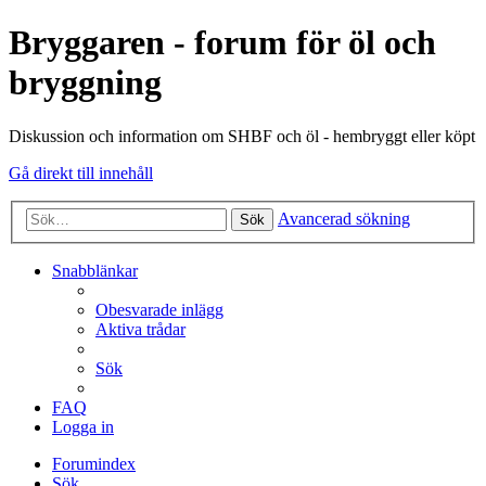
Bryggaren - forum för öl och
bryggning
Diskussion och information om SHBF och öl - hembryggt eller köpt
Gå direkt till innehåll
Avancerad sökning
Sök
Snabblänkar
Obesvarade inlägg
Aktiva trådar
Sök
FAQ
Logga in
Forumindex
Sök