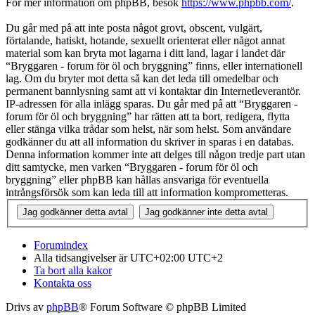
För mer information om phpBB, besök
https://www.phpbb.com/
.
Du går med på att inte posta något grovt, obscent, vulgärt,
förtalande, hatiskt, hotande, sexuellt orienterat eller något annat
material som kan bryta mot lagarna i ditt land, lagar i landet där
“Bryggaren - forum för öl och bryggning” finns, eller internationell
lag. Om du bryter mot detta så kan det leda till omedelbar och
permanent bannlysning samt att vi kontaktar din Internetleverantör.
IP-adressen för alla inlägg sparas. Du går med på att “Bryggaren -
forum för öl och bryggning” har rätten att ta bort, redigera, flytta
eller stänga vilka trådar som helst, när som helst. Som användare
godkänner du att all information du skriver in sparas i en databas.
Denna information kommer inte att delges till någon tredje part utan
ditt samtycke, men varken “Bryggaren - forum för öl och
bryggning” eller phpBB kan hållas ansvariga för eventuella
intrångsförsök som kan leda till att information komprometteras.
Forumindex
Alla tidsangivelser är UTC+02:00 UTC+2
Ta bort alla kakor
Kontakta oss
Drivs av
phpBB
® Forum Software © phpBB Limited