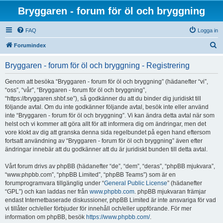
Bryggaren - forum för öl och bryggning
FAQ
Logga in
S
Forumindex
ö
Bryggaren - forum för öl och bryggning - Registrering
k
Genom att besöka “Bryggaren - forum för öl och bryggning” (hädanefter “vi”,
“oss”, “vår”, “Bryggaren - forum för öl och bryggning”,
“https://bryggaren.shbf.se”), så godkänner du att du binder dig juridiskt till
följande avtal. Om du inte godkänner följande avtal, besök inte eller använd
inte “Bryggaren - forum för öl och bryggning”. Vi kan ändra detta avtal när som
helst och vi kommer att göra allt för att informera dig om ändringar, men det
vore klokt av dig att granska denna sida regelbundet på egen hand eftersom
fortsatt användning av “Bryggaren - forum för öl och bryggning” även efter
ändringar innebär att du godkänner att du är juridiskt bunden till detta avtal.
Vårt forum drivs av phpBB (hädanefter “de”, “dem”, “deras”, “phpBB mjukvara”,
“www.phpbb.com”, “phpBB Limited”, “phpBB Teams”) som är en
forumprogramvara tillgänglig under “
General Public License
” (hädanefter
“GPL”) och kan laddas ner från
www.phpbb.com
. phpBB mjukvaran främjar
endast Internetbaserade diskussioner, phpBB Limited är inte ansvariga för vad
vi tillåter och/eller förbjuder för innehåll och/eller uppförande. För mer
information om phpBB, besök
https://www.phpbb.com/
.