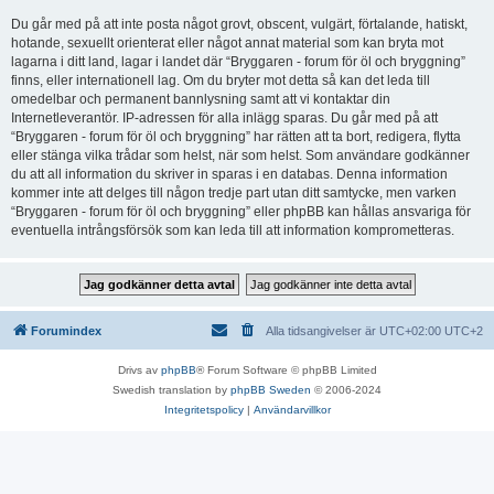
Du går med på att inte posta något grovt, obscent, vulgärt, förtalande, hatiskt,
hotande, sexuellt orienterat eller något annat material som kan bryta mot
lagarna i ditt land, lagar i landet där “Bryggaren - forum för öl och bryggning”
finns, eller internationell lag. Om du bryter mot detta så kan det leda till
omedelbar och permanent bannlysning samt att vi kontaktar din
Internetleverantör. IP-adressen för alla inlägg sparas. Du går med på att
“Bryggaren - forum för öl och bryggning” har rätten att ta bort, redigera, flytta
eller stänga vilka trådar som helst, när som helst. Som användare godkänner
du att all information du skriver in sparas i en databas. Denna information
kommer inte att delges till någon tredje part utan ditt samtycke, men varken
“Bryggaren - forum för öl och bryggning” eller phpBB kan hållas ansvariga för
eventuella intrångsförsök som kan leda till att information komprometteras.
Forumindex
Alla tidsangivelser är UTC+02:00 UTC+2
Drivs av
phpBB
® Forum Software © phpBB Limited
Swedish translation by
phpBB Sweden
© 2006-2024
Integritetspolicy
|
Användarvillkor