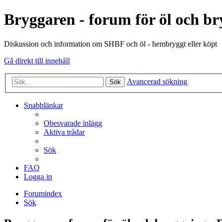
Bryggaren - forum för öl och b
Diskussion och information om SHBF och öl - hembryggt eller köpt
Gå direkt till innehåll
Avancerad sökning
Sök
Snabblänkar
Obesvarade inlägg
Aktiva trådar
Sök
FAQ
Logga in
Forumindex
Sök