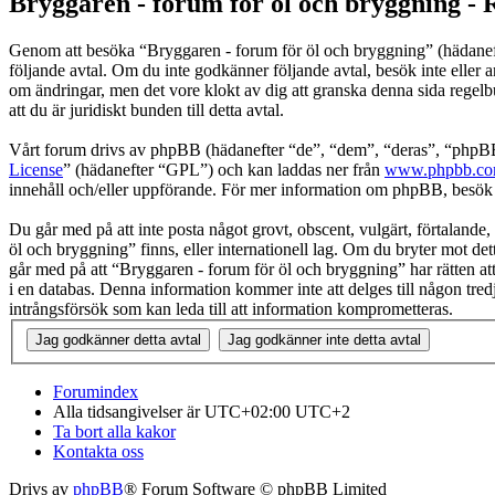
Bryggaren - forum för öl och bryggning - 
Genom att besöka “Bryggaren - forum för öl och bryggning” (hädanefter
följande avtal. Om du inte godkänner följande avtal, besök inte eller 
om ändringar, men det vore klokt av dig att granska denna sida regel
att du är juridiskt bunden till detta avtal.
Vårt forum drivs av phpBB (hädanefter “de”, “dem”, “deras”, “ph
License
” (hädanefter “GPL”) och kan laddas ner från
www.phpbb.c
innehåll och/eller uppförande. För mer information om phpBB, besö
Du går med på att inte posta något grovt, obscent, vulgärt, förtalande, 
öl och bryggning” finns, eller internationell lag. Om du bryter mot det
går med på att “Bryggaren - forum för öl och bryggning” har rätten att 
i en databas. Denna information kommer inte att delges till någon tre
intrångsförsök som kan leda till att information komprometteras.
Forumindex
Alla tidsangivelser är UTC+02:00 UTC+2
Ta bort alla kakor
Kontakta oss
Drivs av
phpBB
® Forum Software © phpBB Limited