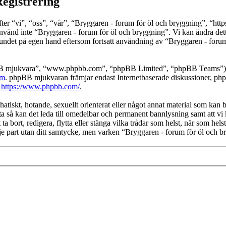
Registrering
 “vi”, “oss”, “vår”, “Bryggaren - forum för öl och bryggning”, “https://
använd inte “Bryggaren - forum för öl och bryggning”. Vi kan ändra detta
bundet på egen hand eftersom fortsatt användning av “Bryggaren - forum
pBB mjukvara”, “www.phpbb.com”, “phpBB Limited”, “phpBB Teams”) s
om
. phpBB mjukvaran främjar endast Internetbaserade diskussioner, phpBB
k
https://www.phpbb.com/
.
hatiskt, hotande, sexuellt orienterat eller något annat material som kan b
ta så kan det leda till omedelbar och permanent bannlysning samt att vi 
ta bort, redigera, flytta eller stänga vilka trådar som helst, när som he
dje part utan ditt samtycke, men varken “Bryggaren - forum för öl och b