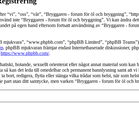
Registrering
 “vi”, “oss”, “vår”, “Bryggaren - forum för öl och bryggning”, “https://
använd inte “Bryggaren - forum för öl och bryggning”. Vi kan ändra detta
bundet på egen hand eftersom fortsatt användning av “Bryggaren - forum
pBB mjukvara”, “www.phpbb.com”, “phpBB Limited”, “phpBB Teams”) s
om
. phpBB mjukvaran främjar endast Internetbaserade diskussioner, phpBB
k
https://www.phpbb.com/
.
hatiskt, hotande, sexuellt orienterat eller något annat material som kan b
ta så kan det leda till omedelbar och permanent bannlysning samt att vi 
ta bort, redigera, flytta eller stänga vilka trådar som helst, när som he
dje part utan ditt samtycke, men varken “Bryggaren - forum för öl och b