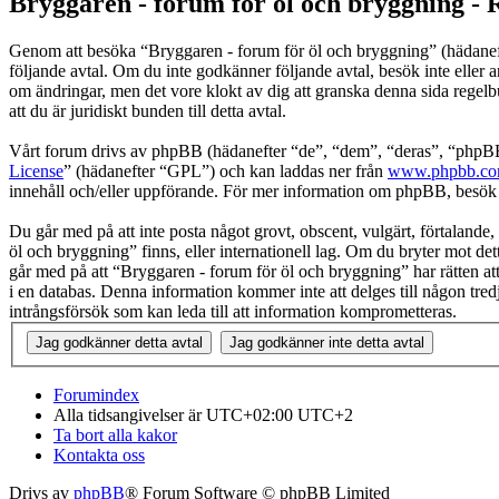
Bryggaren - forum för öl och bryggning - 
Genom att besöka “Bryggaren - forum för öl och bryggning” (hädanefter
följande avtal. Om du inte godkänner följande avtal, besök inte eller 
om ändringar, men det vore klokt av dig att granska denna sida regel
att du är juridiskt bunden till detta avtal.
Vårt forum drivs av phpBB (hädanefter “de”, “dem”, “deras”, “ph
License
” (hädanefter “GPL”) och kan laddas ner från
www.phpbb.c
innehåll och/eller uppförande. För mer information om phpBB, besö
Du går med på att inte posta något grovt, obscent, vulgärt, förtalande, 
öl och bryggning” finns, eller internationell lag. Om du bryter mot det
går med på att “Bryggaren - forum för öl och bryggning” har rätten att 
i en databas. Denna information kommer inte att delges till någon tre
intrångsförsök som kan leda till att information komprometteras.
Forumindex
Alla tidsangivelser är UTC+02:00 UTC+2
Ta bort alla kakor
Kontakta oss
Drivs av
phpBB
® Forum Software © phpBB Limited