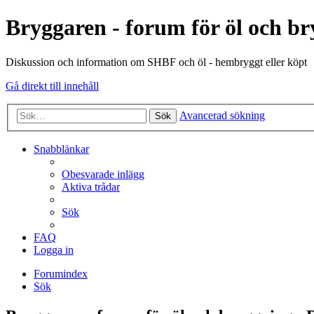
Bryggaren - forum för öl och b
Diskussion och information om SHBF och öl - hembryggt eller köpt
Gå direkt till innehåll
Avancerad sökning
Sök
Snabblänkar
Obesvarade inlägg
Aktiva trådar
Sök
FAQ
Logga in
Forumindex
Sök