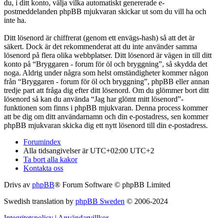
du, i ditt konto, välja vilka automatiskt genererade e-
postmeddelanden phpBB mjukvaran skickar ut som du vill ha och
inte ha.
Ditt lösenord är chiffrerat (genom ett envägs-hash) så att det är
säkert. Dock är det rekommenderat att du inte använder samma
lösenord på flera olika webbplatser. Ditt lösenord är vägen in till ditt
konto på “Bryggaren - forum för öl och bryggning”, så skydda det
noga. Aldrig under några som helst omständigheter kommer någon
från “Bryggaren - forum för öl och bryggning”, phpBB eller annan
tredje part att fråga dig efter ditt lösenord. Om du glömmer bort ditt
lösenord så kan du använda “Jag har glömt mitt lösenord”-
funktionen som finns i phpBB mjukvaran. Denna process kommer
att be dig om ditt användarnamn och din e-postadress, sen kommer
phpBB mjukvaran skicka dig ett nytt lösenord till din e-postadress.
Forumindex
Alla tidsangivelser är UTC+02:00 UTC+2
Ta bort alla kakor
Kontakta oss
Drivs av
phpBB
® Forum Software © phpBB Limited
Swedish translation by
phpBB Sweden
© 2006-2024
Integritetspolicy
|
Användarvillkor