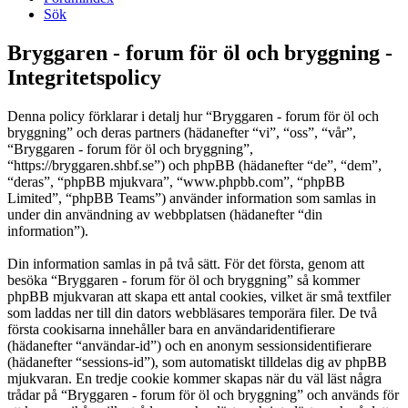
Sök
Bryggaren - forum för öl och bryggning -
Integritetspolicy
Denna policy förklarar i detalj hur “Bryggaren - forum för öl och
bryggning” och deras partners (hädanefter “vi”, “oss”, “vår”,
“Bryggaren - forum för öl och bryggning”,
“https://bryggaren.shbf.se”) och phpBB (hädanefter “de”, “dem”,
“deras”, “phpBB mjukvara”, “www.phpbb.com”, “phpBB
Limited”, “phpBB Teams”) använder information som samlas in
under din användning av webbplatsen (hädanefter “din
information”).
Din information samlas in på två sätt. För det första, genom att
besöka “Bryggaren - forum för öl och bryggning” så kommer
phpBB mjukvaran att skapa ett antal cookies, vilket är små textfiler
som laddas ner till din dators webbläsares temporära filer. De två
första cookisarna innehåller bara en användaridentifierare
(hädanefter “användar-id”) och en anonym sessionsidentifierare
(hädanefter “sessions-id”), som automatiskt tilldelas dig av phpBB
mjukvaran. En tredje cookie kommer skapas när du väl läst några
trådar på “Bryggaren - forum för öl och bryggning” och används för