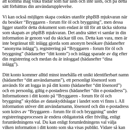
att komma ihåg vilka trådar som har lästs och inte lästs, och på detta
sätt förbättras din användarupplevelse.
Vi kan också möjligen skapa cookies utanför phpBB mjukvaran när
du besöker “Bryggaren - forum för öl och bryggning”, men dessa
ligger utanför detta dokument som endast är till för att täcka sidorna
som skapats av phpBB mjukvaran. Det andra sättet vi samlar in din
information är genom vad du skickar till oss. Detta kan vara, men är
inte begränsat till: inlägg gjorda som anonym besökare (hädanefter
“anonyma inlägg”), registrering på “Bryggaren - forum för öl och
bryggning” (hädanefter “ditt konto”) och inlägg sparade av dig efter
din registrering och medan du är inloggad (hädanefter “dina
inlägg”).
Ditt konto kommer alltid minst innehålla ett unikt identifierbart namn
(hädanefter “ditt användarnamn”), ett personligt lösenord som
används för att logga in på ditt konto (hädanefter “ditt lösenord”)
och en personlig, giltig e-postadress (hädanefter “din e-postadress”).
Informationen i ditt konto på “Bryggaren - forum för öl och
bryggning” skyddas av dataskyddslagar i landet som vi finns i. All
information utöver ditt användarnamn, lösenord och din e-postadress
som krävs av “Bryggaren - forum för öl och bryggning” under
registreringsprocessen är endera obligatorisk eller frivillig, enligt
forumledningens val. Du kan enligt forumledningens val välja
vilken information i ditt konto som ska visas publikt. Vidare så kan