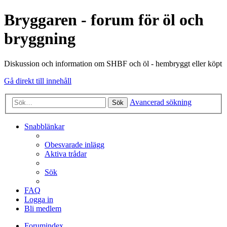
Bryggaren - forum för öl och
bryggning
Diskussion och information om SHBF och öl - hembryggt eller köpt
Gå direkt till innehåll
Avancerad sökning
Sök
Snabblänkar
Obesvarade inlägg
Aktiva trådar
Sök
FAQ
Logga in
Bli medlem
Forumindex