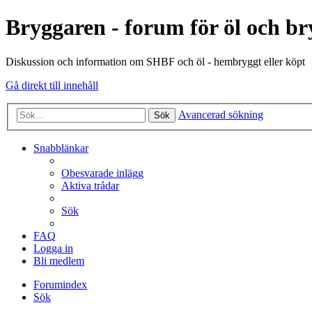
Bryggaren - forum för öl och b
Diskussion och information om SHBF och öl - hembryggt eller köpt
Gå direkt till innehåll
Avancerad sökning
Sök
Snabblänkar
Obesvarade inlägg
Aktiva trådar
Sök
FAQ
Logga in
Bli medlem
Forumindex
Sök