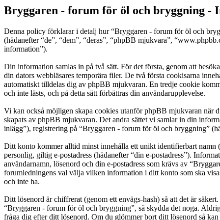
Bryggaren - forum för öl och bryggning - I
Denna policy förklarar i detalj hur “Bryggaren - forum för öl och bry
(hädanefter “de”, “dem”, “deras”, “phpBB mjukvara”, “www.phpbb.c
information”).
Din information samlas in på två sätt. För det första, genom att besök
din dators webbläsares temporära filer. De två första cookisarna inneh
automatiskt tilldelas dig av phpBB mjukvaran. En tredje cookie komme
och inte lästs, och på detta sätt förbättras din användarupplevelse.
Vi kan också möjligen skapa cookies utanför phpBB mjukvaran när du 
skapats av phpBB mjukvaran. Det andra sättet vi samlar in din inform
inlägg”), registrering på “Bryggaren - forum för öl och bryggning” (hä
Ditt konto kommer alltid minst innehålla ett unikt identifierbart namn 
personlig, giltig e-postadress (hädanefter “din e-postadress”). Informa
användarnamn, lösenord och din e-postadress som krävs av “Bryggaren -
forumledningens val välja vilken information i ditt konto som ska vis
och inte ha.
Ditt lösenord är chiffrerat (genom ett envägs-hash) så att det är säker
“Bryggaren - forum för öl och bryggning”, så skydda det noga. Aldri
fråga dig efter ditt lösenord. Om du glömmer bort ditt lösenord så 