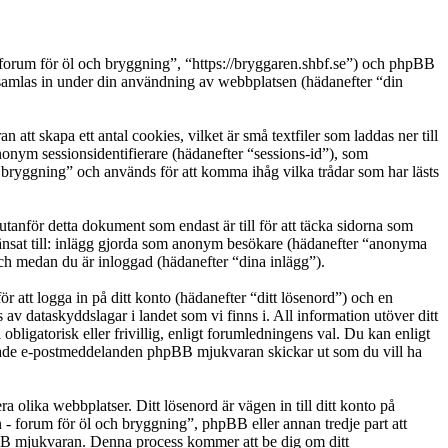
- forum för öl och bryggning”, “https://bryggaren.shbf.se”) och phpBB
las in under din användning av webbplatsen (hädanefter “din
t skapa ett antal cookies, vilket är små textfiler som laddas ner till
nonym sessionsidentifierare (hädanefter “sessions-id”), som
 bryggning” och används för att komma ihåg vilka trådar som har lästs
nför detta dokument som endast är till för att täcka sidorna som
ränsat till: inlägg gjorda som anonym besökare (hädanefter “anonyma
och medan du är inloggad (hädanefter “dina inlägg”).
r att logga in på ditt konto (hädanefter “ditt lösenord”) och en
av dataskyddslagar i landet som vi finns i. All information utöver ditt
igatorisk eller frivillig, enligt forumledningens val. Du kan enligt
ererade e-postmeddelanden phpBB mjukvaran skickar ut som du vill ha
a olika webbplatser. Ditt lösenord är vägen in till ditt konto på
 forum för öl och bryggning”, phpBB eller annan tredje part att
pBB mjukvaran. Denna process kommer att be dig om ditt