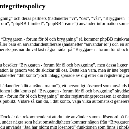
ntegritetspolicy
ggning” och deras partners (hädanefter “vi”, “oss”, “vår”, “Bryggaren 
om”, “phpBB Limited”, “phpBB Teams”) använder information som sam
a “Bryggaren - forum för öl och bryggning” så kommer phpBB mjukvaran at
åller bara en användaridentifierare (hädanefter “användar-id”) och en a
r skapas när du väl läst några trådar på “Bryggaren - forum för öl och
besöker “Bryggaren - forum för öl och bryggning”, men dessa ligger uta
ation är genom vad du skickar till oss. Detta kan vara, men är inte beg
danefter “ditt konto”) och inlägg sparade av dig efter din registrering 
(hädanefter “ditt användarnamn”), ett personligt lösenord som används fö
tionen i ditt konto på “Bryggaren - forum för öl och bryggning” skyddas 
 forum för öl och bryggning” under registreringsprocessen är endera obl
as publikt. Vidare så kan du, i ditt konto, välja vilka automatiskt gen
t. Dock är det rekommenderat att du inte använder samma lösenord på fler
g under några som helst omständigheter kommer någon från “Bryggaren -
kan du använda “Jag har glömt mitt lösenord”-funktionen som finns i ph