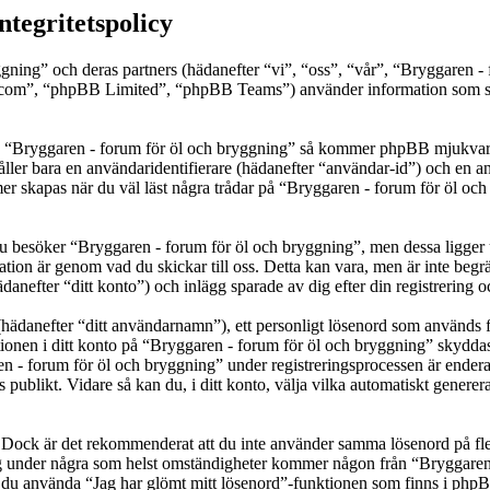
ntegritetspolicy
ggning” och deras partners (hädanefter “vi”, “oss”, “vår”, “Bryggaren 
om”, “phpBB Limited”, “phpBB Teams”) använder information som sam
a “Bryggaren - forum för öl och bryggning” så kommer phpBB mjukvaran at
åller bara en användaridentifierare (hädanefter “användar-id”) och en a
r skapas när du väl läst några trådar på “Bryggaren - forum för öl och
besöker “Bryggaren - forum för öl och bryggning”, men dessa ligger uta
ation är genom vad du skickar till oss. Detta kan vara, men är inte beg
danefter “ditt konto”) och inlägg sparade av dig efter din registrering 
(hädanefter “ditt användarnamn”), ett personligt lösenord som används fö
tionen i ditt konto på “Bryggaren - forum för öl och bryggning” skyddas 
 forum för öl och bryggning” under registreringsprocessen är endera obl
as publikt. Vidare så kan du, i ditt konto, välja vilka automatiskt gen
t. Dock är det rekommenderat att du inte använder samma lösenord på fler
g under några som helst omständigheter kommer någon från “Bryggaren -
kan du använda “Jag har glömt mitt lösenord”-funktionen som finns i ph