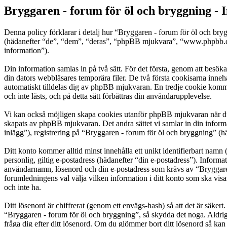
Bryggaren - forum för öl och bryggning - I
Denna policy förklarar i detalj hur “Bryggaren - forum för öl och bry
(hädanefter “de”, “dem”, “deras”, “phpBB mjukvara”, “www.phpbb.c
information”).
Din information samlas in på två sätt. För det första, genom att besök
din dators webbläsares temporära filer. De två första cookisarna inneh
automatiskt tilldelas dig av phpBB mjukvaran. En tredje cookie komme
och inte lästs, och på detta sätt förbättras din användarupplevelse.
Vi kan också möjligen skapa cookies utanför phpBB mjukvaran när du 
skapats av phpBB mjukvaran. Det andra sättet vi samlar in din inform
inlägg”), registrering på “Bryggaren - forum för öl och bryggning” (hä
Ditt konto kommer alltid minst innehålla ett unikt identifierbart namn 
personlig, giltig e-postadress (hädanefter “din e-postadress”). Informa
användarnamn, lösenord och din e-postadress som krävs av “Bryggaren -
forumledningens val välja vilken information i ditt konto som ska vis
och inte ha.
Ditt lösenord är chiffrerat (genom ett envägs-hash) så att det är säker
“Bryggaren - forum för öl och bryggning”, så skydda det noga. Aldri
fråga dig efter ditt lösenord. Om du glömmer bort ditt lösenord så 