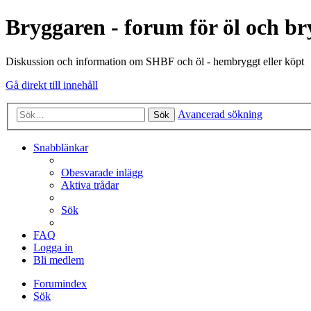
Bryggaren - forum för öl och b
Diskussion och information om SHBF och öl - hembryggt eller köpt
Gå direkt till innehåll
Avancerad sökning
Sök
Snabblänkar
Obesvarade inlägg
Aktiva trådar
Sök
FAQ
Logga in
Bli medlem
Forumindex
Sök