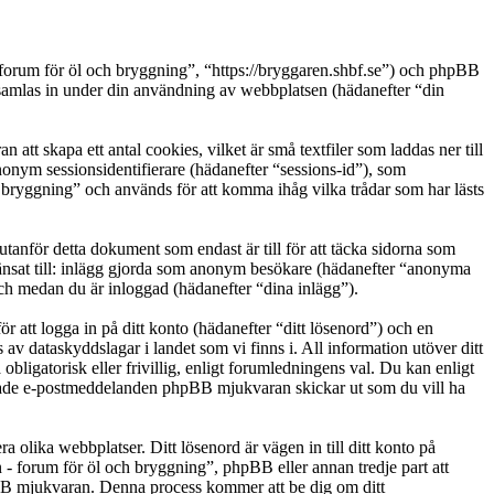
- forum för öl och bryggning”, “https://bryggaren.shbf.se”) och phpBB
las in under din användning av webbplatsen (hädanefter “din
t skapa ett antal cookies, vilket är små textfiler som laddas ner till
nonym sessionsidentifierare (hädanefter “sessions-id”), som
 bryggning” och används för att komma ihåg vilka trådar som har lästs
nför detta dokument som endast är till för att täcka sidorna som
ränsat till: inlägg gjorda som anonym besökare (hädanefter “anonyma
och medan du är inloggad (hädanefter “dina inlägg”).
r att logga in på ditt konto (hädanefter “ditt lösenord”) och en
av dataskyddslagar i landet som vi finns i. All information utöver ditt
igatorisk eller frivillig, enligt forumledningens val. Du kan enligt
ererade e-postmeddelanden phpBB mjukvaran skickar ut som du vill ha
a olika webbplatser. Ditt lösenord är vägen in till ditt konto på
 forum för öl och bryggning”, phpBB eller annan tredje part att
pBB mjukvaran. Denna process kommer att be dig om ditt