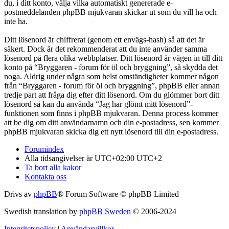
du, i ditt konto, välja vilka automatiskt genererade e-
postmeddelanden phpBB mjukvaran skickar ut som du vill ha och
inte ha.
Ditt lösenord är chiffrerat (genom ett envägs-hash) så att det är
säkert. Dock är det rekommenderat att du inte använder samma
lösenord på flera olika webbplatser. Ditt lösenord är vägen in till ditt
konto på “Bryggaren - forum för öl och bryggning”, så skydda det
noga. Aldrig under några som helst omständigheter kommer någon
från “Bryggaren - forum för öl och bryggning”, phpBB eller annan
tredje part att fråga dig efter ditt lösenord. Om du glömmer bort ditt
lösenord så kan du använda “Jag har glömt mitt lösenord”-
funktionen som finns i phpBB mjukvaran. Denna process kommer
att be dig om ditt användarnamn och din e-postadress, sen kommer
phpBB mjukvaran skicka dig ett nytt lösenord till din e-postadress.
Forumindex
Alla tidsangivelser är UTC+02:00 UTC+2
Ta bort alla kakor
Kontakta oss
Drivs av
phpBB
® Forum Software © phpBB Limited
Swedish translation by
phpBB Sweden
© 2006-2024
Integritetspolicy
|
Användarvillkor