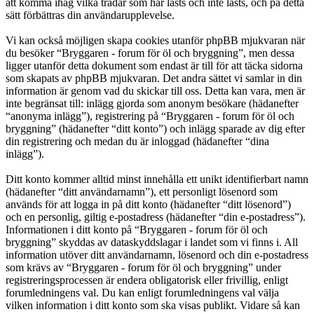
att komma ihåg vilka trådar som har lästs och inte lästs, och på detta
sätt förbättras din användarupplevelse.
Vi kan också möjligen skapa cookies utanför phpBB mjukvaran när
du besöker “Bryggaren - forum för öl och bryggning”, men dessa
ligger utanför detta dokument som endast är till för att täcka sidorna
som skapats av phpBB mjukvaran. Det andra sättet vi samlar in din
information är genom vad du skickar till oss. Detta kan vara, men är
inte begränsat till: inlägg gjorda som anonym besökare (hädanefter
“anonyma inlägg”), registrering på “Bryggaren - forum för öl och
bryggning” (hädanefter “ditt konto”) och inlägg sparade av dig efter
din registrering och medan du är inloggad (hädanefter “dina
inlägg”).
Ditt konto kommer alltid minst innehålla ett unikt identifierbart namn
(hädanefter “ditt användarnamn”), ett personligt lösenord som
används för att logga in på ditt konto (hädanefter “ditt lösenord”)
och en personlig, giltig e-postadress (hädanefter “din e-postadress”).
Informationen i ditt konto på “Bryggaren - forum för öl och
bryggning” skyddas av dataskyddslagar i landet som vi finns i. All
information utöver ditt användarnamn, lösenord och din e-postadress
som krävs av “Bryggaren - forum för öl och bryggning” under
registreringsprocessen är endera obligatorisk eller frivillig, enligt
forumledningens val. Du kan enligt forumledningens val välja
vilken information i ditt konto som ska visas publikt. Vidare så kan