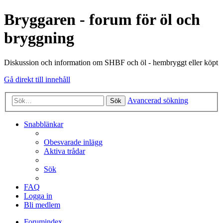
Bryggaren - forum för öl och
bryggning
Diskussion och information om SHBF och öl - hembryggt eller köpt
Gå direkt till innehåll
Avancerad sökning
Sök
Snabblänkar
Obesvarade inlägg
Aktiva trådar
Sök
FAQ
Logga in
Bli medlem
Forumindex