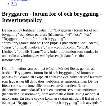
Sök
Bryggaren - forum för öl och bryggning -
Integritetspolicy
Denna policy förklarar i detalj hur “Bryggaren - forum för öl och
bryggning” och deras partners (hädanefter “vi”, “oss”, “vår”,
“Bryggaren - forum för öl och bryggning”,
“https://bryggaren.shbf.se”) och phpBB (hädanefter “de”, “dem”,
“deras”, “phpBB mjukvara”, “www.phpbb.com”, “phpBB
Limited”, “phpBB Teams”) använder information som samlas in
under din användning av webbplatsen (hädanefter “din
information”).
Din information samlas in på två sätt. För det första, genom att
besöka “Bryggaren - forum för öl och bryggning” så kommer
phpBB mjukvaran att skapa ett antal cookies, vilket är små textfiler
som laddas ner till din dators webbläsares temporära filer. De två
första cookisarna innehåller bara en användaridentifierare
(hädanefter “användar-id”) och en anonym sessionsidentifierare
(hädanefter “sessions-id”), som automatiskt tilldelas dig av phpBB
mjukvaran. En tredje cookie kommer skapas när du väl läst några
trådar på “Bryggaren - forum för öl och bryggning” och används för