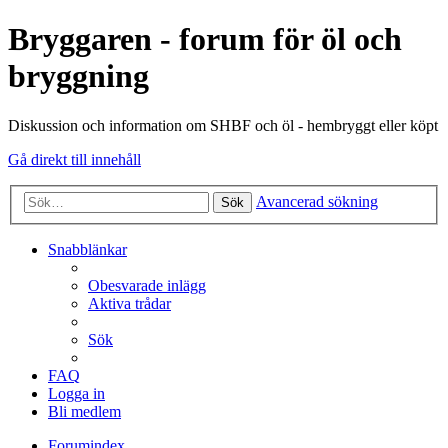
Bryggaren - forum för öl och
bryggning
Diskussion och information om SHBF och öl - hembryggt eller köpt
Gå direkt till innehåll
Avancerad sökning
Sök
Snabblänkar
Obesvarade inlägg
Aktiva trådar
Sök
FAQ
Logga in
Bli medlem
Forumindex