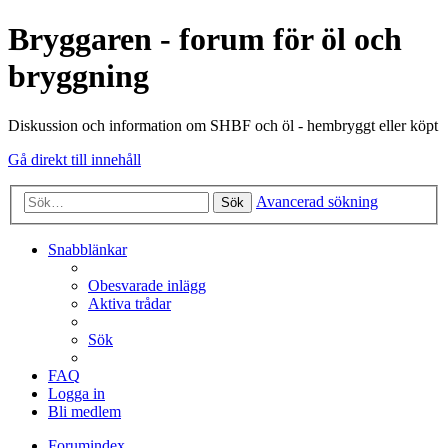
Bryggaren - forum för öl och
bryggning
Diskussion och information om SHBF och öl - hembryggt eller köpt
Gå direkt till innehåll
Avancerad sökning
Sök
Snabblänkar
Obesvarade inlägg
Aktiva trådar
Sök
FAQ
Logga in
Bli medlem
Forumindex