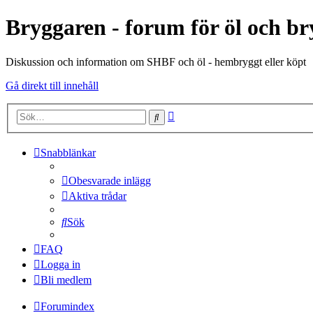
Bryggaren - forum för öl och b
Diskussion och information om SHBF och öl - hembryggt eller köpt
Gå direkt till innehåll
Avancerad
Sök
sökning
Snabblänkar
Obesvarade inlägg
Aktiva trådar
Sök
FAQ
Logga in
Bli medlem
Forumindex