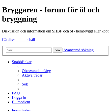
Bryggaren - forum för öl och
bryggning
Diskussion och information om SHBF och öl - hembryggt eller köpt
Gå direkt till innehåll
Avancerad sökning
Sök
Snabblänkar
Obesvarade inlägg
Aktiva trådar
Sök
FAQ
Logga in
Bli medlem
Forumindex