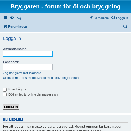
Bryggaren - forum för öl och bryggning
FAQ
Bli medlem
Logga in
S
Forumindex
ö
Logga in
k
Användarnamn:
Lösenord:
Jag har glömt mitt lösenord.
Skicka om e-postmeddelandet med aktiveringslänken.
Kom ihåg mig
Dölj att jag är online denna session.
BLI MEDLEM
För att logga in så måste du vara registrerad. Registreringen tar bara någon