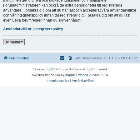
minut men ger dig nya och utökade funktioner och möjligheter.
Forumadministratören kan också ge extra behörigheter till registrerade
användare. Försäkra dig om att du har läst och accepterat våra användarvillkor
och vår integritetspolicy innan du registrerar dig. Försäkra dig om att du läst
eventuella forumregler innan du skriver något.
Användarvillkor
|
Integritetspolicy
Bli medlem
Forumindex
Alla tidsangivelser är UTC+02:00 UTC+2
Drivs av
phpBB
® Forum Software © phpBB Limited
Swedish translation by
phpBB Sweden
© 2006-2024
Integritetspolicy
|
Användarvillkor