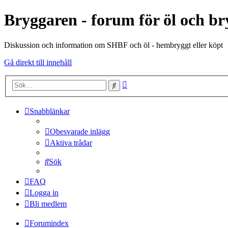
Bryggaren - forum för öl och b
Diskussion och information om SHBF och öl - hembryggt eller köpt
Gå direkt till innehåll
Avancerad
Sök
sökning
Snabblänkar
Obesvarade inlägg
Aktiva trådar
Sök
FAQ
Logga in
Bli medlem
Forumindex