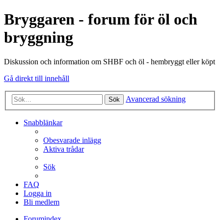
Bryggaren - forum för öl och
bryggning
Diskussion och information om SHBF och öl - hembryggt eller köpt
Gå direkt till innehåll
Avancerad sökning
Sök
Snabblänkar
Obesvarade inlägg
Aktiva trådar
Sök
FAQ
Logga in
Bli medlem
Forumindex