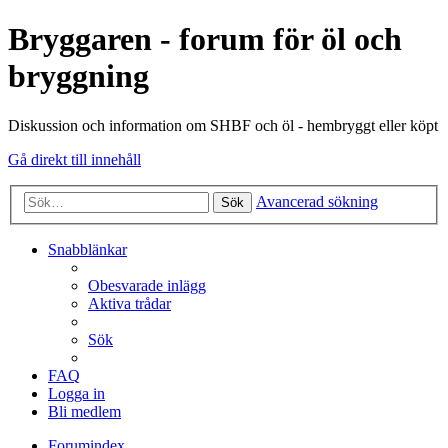
Bryggaren - forum för öl och
bryggning
Diskussion och information om SHBF och öl - hembryggt eller köpt
Gå direkt till innehåll
Avancerad sökning
Sök
Snabblänkar
Obesvarade inlägg
Aktiva trådar
Sök
FAQ
Logga in
Bli medlem
Forumindex