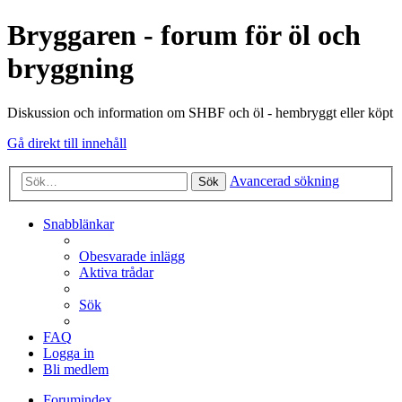
Bryggaren - forum för öl och
bryggning
Diskussion och information om SHBF och öl - hembryggt eller köpt
Gå direkt till innehåll
Avancerad sökning
Sök
Snabblänkar
Obesvarade inlägg
Aktiva trådar
Sök
FAQ
Logga in
Bli medlem
Forumindex