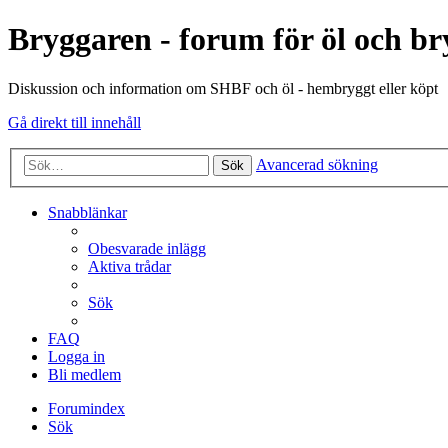
Bryggaren - forum för öl och b
Diskussion och information om SHBF och öl - hembryggt eller köpt
Gå direkt till innehåll
Avancerad sökning
Sök
Snabblänkar
Obesvarade inlägg
Aktiva trådar
Sök
FAQ
Logga in
Bli medlem
Forumindex
Sök