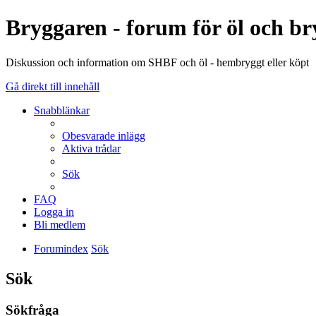
Bryggaren - forum för öl och b
Diskussion och information om SHBF och öl - hembryggt eller köpt
Gå direkt till innehåll
Snabblänkar
Obesvarade inlägg
Aktiva trådar
Sök
FAQ
Logga in
Bli medlem
Forumindex
Sök
Sök
Sökfråga