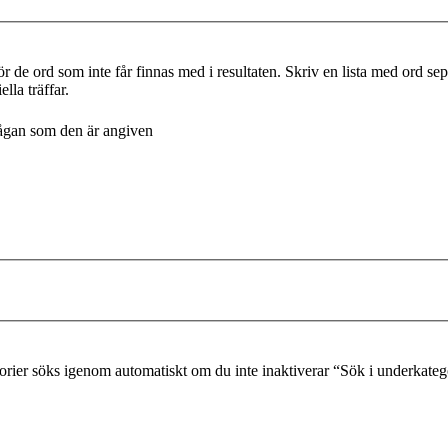
r de ord som inte får finnas med i resultaten. Skriv en lista med ord s
lla träffar.
frågan som den är angiven
gorier söks igenom automatiskt om du inte inaktiverar “Sök i underkateg